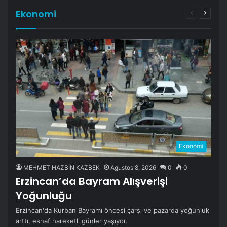
Ekonomi
Önceki
Sonrak
sayfa
sayfa
Ekonomi
MEHMET HAZBİN KAZBEK
Ağustos 8, 2026
0
0
Erzincan’da Bayram Alışverişi
Yoğunluğu
Erzincan'da Kurban Bayramı öncesi çarşı ve pazarda yoğunluk
arttı, esnaf hareketli günler yaşıyor.