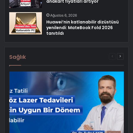
anakart fiyatları artıyor
Ağustos 6, 2026
Huawei’nin katlanabilir dizüstüsü
yenilendi: MateBook Fold 2026
tanıtıldı
Sağlık
Önceki
Sonrak
sayfa
sayfa