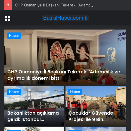
CHP Osmaniye İl Başkanı Tekerek: ‘Adamcılık ve ayrımcılık dönemi bitti’
Menü
Haber
CHP Osmaniye İl Başkanı Tekerek: ‘Adamcılık ve
ayrımcılık dönemi bitti’
Haber
Haber
Bakanlıktan açıklama
Çocuklar Güvende
geldi: İstanbul
Projesi ile 9 Bin
Boğazı’nda gemi
Çocuğa Destek