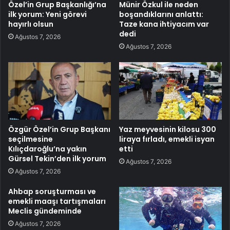
Özel’in Grup Başkanlığı’na
Münir Özkul ile neden
ilk yorum: Yeni görevi
boşandıklarını anlattı:
hayırlı olsun
Taze kana ihtiyacım var
dedi
Ağustos 7, 2026
Ağustos 7, 2026
Özgür Özel’in Grup Başkanı
Yaz meyvesinin kilosu 300
seçilmesine
liraya fırladı, emekli isyan
Kılıçdaroğlu’na yakın
etti
Gürsel Tekin’den ilk yorum
Ağustos 7, 2026
Ağustos 7, 2026
Ahbap soruşturması ve
emekli maaşı tartışmaları
Meclis gündeminde
Ağustos 7, 2026