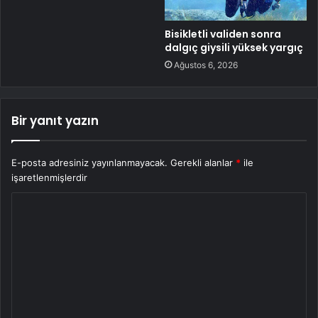
Bisikletli validen sonra
dalgıç giysili yüksek yargıç
Ağustos 6, 2026
Bir yanıt yazın
E-posta adresiniz yayınlanmayacak.
Gerekli alanlar
*
ile
işaretlenmişlerdir
Y
o
r
u
m
*