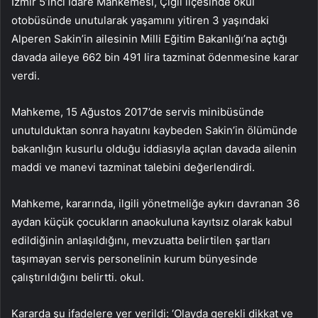
İzmir 5’inci İdare Mahkemesi, Çiğli ilçesinde okul
otobüsünde unutularak yaşamını yitiren 3 yaşındaki
Alperen Sakin’in ailesinin Milli Eğitim Bakanlığı’na açtığı
davada aileye 662 bin 491 lira tazminat ödenmesine karar
verdi.
Mahkeme, 15 Ağustos 2017’de servis minibüsünde
unutulduktan sonra hayatını kaybeden Sakin’in ölümünde
bakanlığın kusurlu olduğu iddiasıyla açılan davada ailenin
maddi ve manevi tazminat talebini değerlendirdi.
Mahkeme, kararında, ilgili yönetmeliğe aykırı davranan 36
aydan küçük çocukların anaokuluna kayıtsız olarak kabul
edildiğinin anlaşıldığını, mevzuatta belirtilen şartları
taşımayan servis personelinin kurum bünyesinde
çalıştırıldığını belirtti. okul.
Kararda şu ifadelere yer verildi: ‘Olayda gerekli dikkat ve