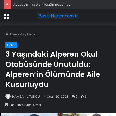
AppLovin hisseleri bugün neden düşüyor?
Menü
Anasayfa
/
Haber
Haber
3 Yaşındaki Alperen Okul
Otobüsünde Unutuldu:
Alperen’in Ölümünde Aile
Kusurluydu
HAMZA KÜTÜKCÜ
Ocak 20, 2023
0
6
2 dakika okuma süresi