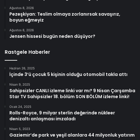
Ağustos 8, 2026
Pezeşkiyan: Teslim olmaya zorlanırsak savaşırız,
boyun eğmeyiz
Ağustos 8, 2026
Jensen hissesi bugün neden düşüyor?
Rastgele Haberler
Haziran 26, 2025
İçinde 3’ü çocuk 5 kişinin olduğu otomobil takla attı
Nisan 9, 2025
Sahipsizler CANLI izleme linki var mı? 9 Nisan Çarşamba
Star TV Sahipsizler 18. bölüm SON BÖLÜM izleme linki!
Ocak 24, 2025
Rolls-Royce, 9 milyar sterlin değerinde nükleer
denizaltı anlaşması imzaladı
Nisan 5, 2023
Gaziemir’de park ve yeşil alanlara 44 milyonluk yatırım