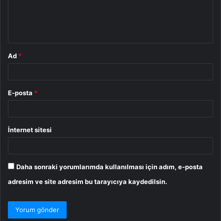
m
*
Ad
*
E-posta
*
İnternet sitesi
Daha sonraki yorumlarımda kullanılması için adım, e-posta
adresim ve site adresim bu tarayıcıya kaydedilsin.