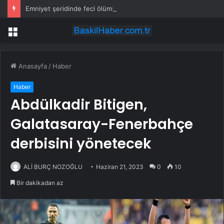
Emniyet şeridinde feci ölüm: Servis şoförüne midibüs çarptı
Menü
Anasayfa
/
Haber
Haber
Abdülkadir Bitigen,
Galatasaray-Fenerbahçe
derbisini yönetecek
ALİ BURÇ NOZOĞLU
Haziran 21, 2023
0
10
Bir dakikadan az