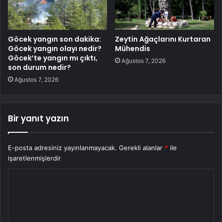
Göcek yangın son dakika:
Zeytin Ağaçlarını Kurtaran
Göcek yangın olayı nedir?
Mühendis
Göcek’te yangın mı çıktı,
Ağustos 7, 2026
son durum nedir?
Ağustos 7, 2026
Bir yanıt yazın
E-posta adresiniz yayınlanmayacak.
Gerekli alanlar
*
ile
işaretlenmişlerdir
Y
o
r
u