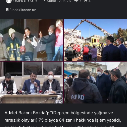
ÖMER SU KURT
Şubat 12, 2023
0
4
Bir dakikadan az
Adalet Bakanı Bozdağ: “(Deprem bölgesinde yağma ve
hırsızlık olayları) 75 olayda 64 zanlı hakkında işlem yapıldı,