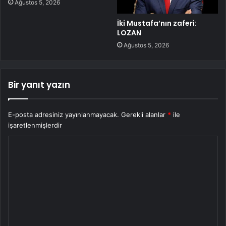
Ağustos 5, 2026
İki Mustafa’nın zaferi:
LOZAN
Ağustos 5, 2026
Bir yanıt yazın
E-posta adresiniz yayınlanmayacak.
Gerekli alanlar
*
ile
işaretlenmişlerdir
Y
o
r
u
m
*