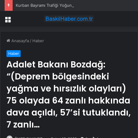
Kurban Bayramı Trafiği Yoğunlaştı
Menü
Anasayfa
/
Haber
Haber
Adalet Bakanı Bozdağ:
“(Deprem bölgesindeki
yağma ve hırsızlık olayları)
75 olayda 64 zanlı hakkında
dava açıldı, 57’si tutuklandı,
7 zanlı…