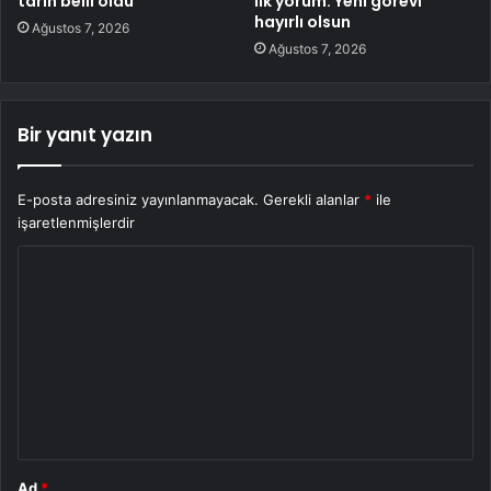
tarih belli oldu
ilk yorum: Yeni görevi
hayırlı olsun
Ağustos 7, 2026
Ağustos 7, 2026
Bir yanıt yazın
E-posta adresiniz yayınlanmayacak.
Gerekli alanlar
*
ile
işaretlenmişlerdir
Y
o
r
u
m
*
Ad
*