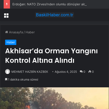
Erdoğan: NATO Zirvesi’nden olumlu dönüşler aldık, Trump ve liderler memnundu
Menü
Anasayfa
/
Haber
Haber
Akhisar’da Orman Yangını
Kontrol Altına Alındı
MEHMET HAZBİN KAZBEK
Ağustos 4, 2025
0
0
1 dakika okuma süresi