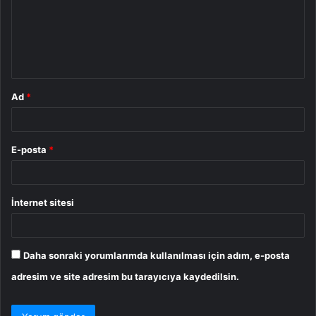
u
m
*
Ad
*
E-posta
*
İnternet sitesi
Daha sonraki yorumlarımda kullanılması için adım, e-posta
adresim ve site adresim bu tarayıcıya kaydedilsin.