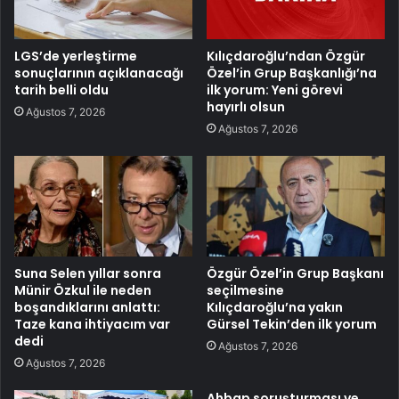
LGS’de yerleştirme
Kılıçdaroğlu’ndan Özgür
sonuçlarının açıklanacağı
Özel’in Grup Başkanlığı’na
tarih belli oldu
ilk yorum: Yeni görevi
hayırlı olsun
Ağustos 7, 2026
Ağustos 7, 2026
Suna Selen yıllar sonra
Özgür Özel’in Grup Başkanı
Münir Özkul ile neden
seçilmesine
boşandıklarını anlattı:
Kılıçdaroğlu’na yakın
Taze kana ihtiyacım var
Gürsel Tekin’den ilk yorum
dedi
Ağustos 7, 2026
Ağustos 7, 2026
Ahbap soruşturması ve