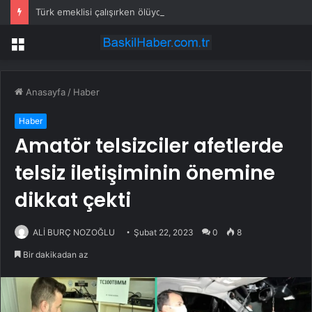
Türk emeklisi çalışırken ölüyor
Menü
Anasayfa
/
Haber
Haber
Amatör telsizciler afetlerde
telsiz iletişiminin önemine
dikkat çekti
ALİ BURÇ NOZOĞLU
Şubat 22, 2023
0
8
Bir dakikadan az