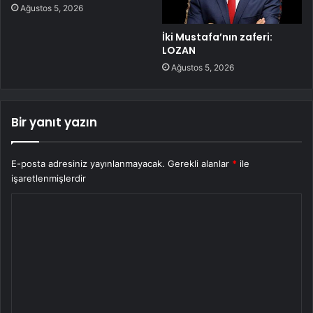
Ağustos 5, 2026
İki Mustafa’nın zaferi:
LOZAN
Ağustos 5, 2026
Bir yanıt yazın
E-posta adresiniz yayınlanmayacak.
Gerekli alanlar
*
ile
işaretlenmişlerdir
Y
o
r
u
m
*