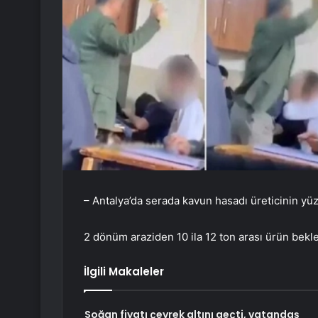
– Antalya’da serada kavun hasadı üreticinin y
2 dönüm araziden 10 ila 12 ton arası ürün bekl
İlgili Makaleler
Soğan fiyatı çeyrek altını geçti, vatandaş