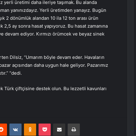
 yerli üretimi daha ileriye taşımak. Bu alanda
man yanınızdayız. Yerli üretimden yanayız. Bugün
şık 2 dönümlük alandan 10 ila 12 ton arası ürün
ık 2,5 ay sonra hasat yapıyoruz. Bu hasat zamanına
leye devam ediyor. Kırmızı örümcek ve beyaz sinek
irten Dilsiz, “Umarım böyle devam eder. Havaların
e pazar açısından daha uygun hale geliyor. Pazarımız
ır.” “dedi.
k Türk çiftçisine destek olun. Bu lezzetli kavunları
erest
Reddit
VKontakte
Odnoklassniki
Pocket
E-Posta ile paylaş
Yazdır