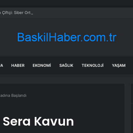
 Çiftçi: Siber Ortamda İşlenen Suçlara Karşı Taviz Vermeyeceğiz
FA
HABER
EKONOMI
SAĞLIK
TEKNOLOJI
YAŞAM
sadına Başlandı
e Sera Kavun