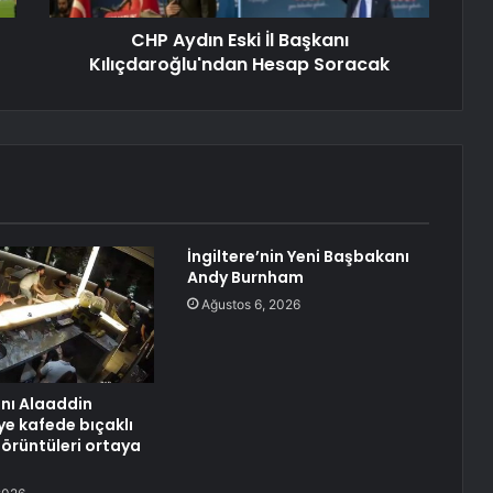
CHP Aydın Eski İl Başkanı
Kılıçdaroğlu'ndan Hesap Soracak
İngiltere’nin Yeni Başbakanı
Andy Burnham
Ağustos 6, 2026
anı Alaaddin
ye kafede bıçaklı
görüntüleri ortaya