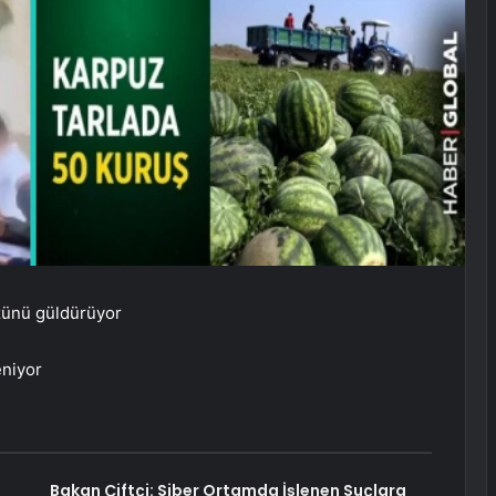
üzünü güldürüyor
eniyor
Bakan Çiftçi: Siber Ortamda İşlenen Suçlara