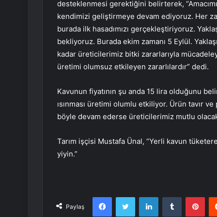
desteklenmesi gerektiğini belirterek, “Amacımız
kendimizi geliştirmeye devam ediyoruz. Her za
burada ilk hasadımızı gerçekleştiriyoruz. Yakla
bekliyoruz. Burada ekim zamanı 5 Eylül. Yaklaş
kadar üreticilerimiz bitki zararlarıyla mücade
üretimi olumsuz etkileyen zararlılardır” dedi.
Kavunun fiyatının şu anda 15 lira olduğunu bel
ısınması üretimi olumlu etkiliyor. Ürün tavır v
böyle devam ederse üreticilerimiz mutlu olacakt
Tarım işçisi Mustafa Ünal, “Yerli kavun tüketere
yiyin.”
Facebook
Twitter
LinkedIn
Tumblr
Pint
Paylaş