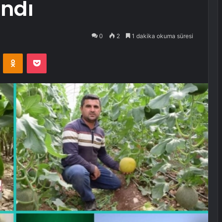
ndı
0
2
1 dakika okuma süresi
VKontakte
Odnoklassniki
Pocket