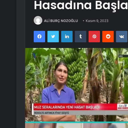
Hasadına Başla
ALİ BURÇ NOZOĞLU
Kasım 9, 2023
Facebook
Twitter
LinkedIn
Tumblr
Pinterest
Reddit