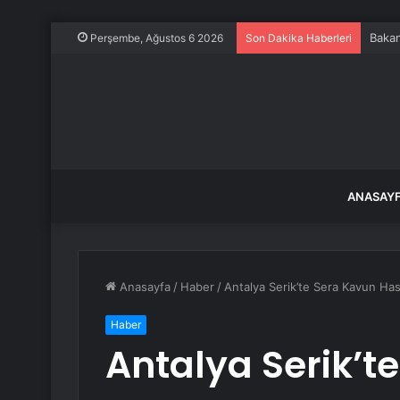
Bakan
Perşembe, Ağustos 6 2026
Son Dakika Haberleri
ANASAY
Anasayfa
/
Haber
/
Antalya Serik’te Sera Kavun Ha
Haber
Antalya Serik’t