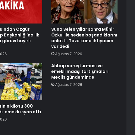
lu’ndan Özgür
Suna Selen yıllar sonra Münir
p Başkanlığı’na ilk
Özkul ile neden boşandıklarını
 görevi hayırlı
anlattı: Taze kana ihtiyacım
var dedi
2026
Ağustos 7, 2026
Ahbap soruşturması ve
emekli maaşı tartışmaları
Meclis gündeminde
Ağustos 7, 2026
inin kilosu 300
dı, emekli isyan etti
2026