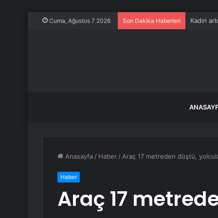
Kadın ark
Cuma, Ağustos 7 2026
Son Dakika Haberleri
ANASAY
Anasayfa
/
Haber
/
Araç 17 metreden düştü, yolcul
Haber
Araç 17 metrede