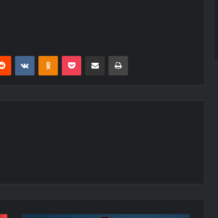
erest
Reddit
VKontakte
Odnoklassniki
Pocket
E-Posta ile paylaş
Yazdır