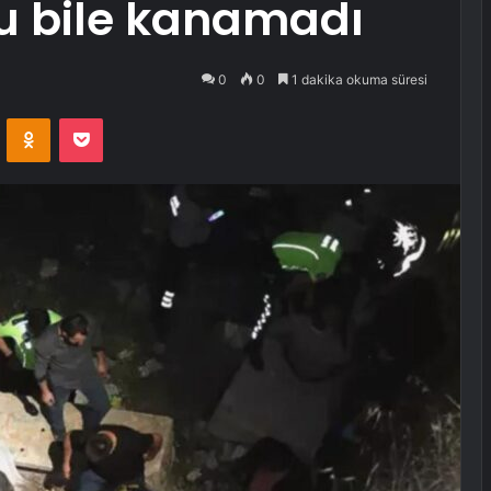
nu bile kanamadı
0
0
1 dakika okuma süresi
VKontakte
Odnoklassniki
Pocket