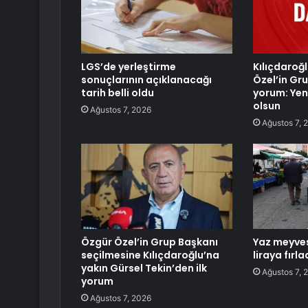
LGS’de yerleştirme
Kılıçdaroğ
sonuçlarının açıklanacağı
Özel’in Gru
tarih belli oldu
yorum: Yeni
olsun
Ağustos 7, 2026
Ağustos 7, 
Özgür Özel’in Grup Başkanı
Yaz meyves
seçilmesine Kılıçdaroğlu’na
liraya fırla
yakın Gürsel Tekin’den ilk
Ağustos 7, 
yorum
Ağustos 7, 2026