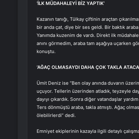
‘İLK MÜDAHALEYİ BİZ YAPTIK’
Kazanın tanığı, Tülkay çiftinin araçtan çıkarı
bir anda çat, diye bir ses geldi. Bir baktık ara
Yanımda kuzenim de vardı. Direkt ilk müdahaley
anını görmedim, araba tam aşağıya uçarken görd
konuştu.
‘AĞAÇ OLMASAYDI DAHA ÇOK TAKLA ATACA
Ümit Deniz ise “Ben olay anında duvarın üzerin
uçuyor. Tellerin üzerinden atladık, teyzeyle day
dayıyı çıkardık. Sonra diğer vatandaşlar yardım
Ters dönmüştü araba, takla atmıştı. Ağaç olmas
ölebilirlerdi” dedi.
Emniyet ekiplerinin kazayla ilgili detaylı çalış