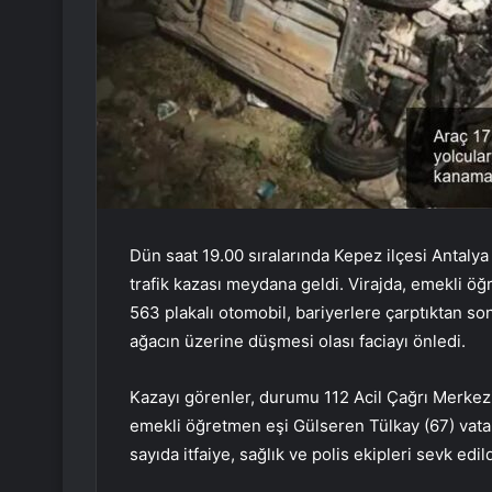
Dün saat 19.00 sıralarında Kepez ilçesi Antalya 
trafik kazası meydana geldi. Virajda, emekli öğ
563 plakalı otomobil, bariyerlere çarptıktan s
ağacın üzerine düşmesi olası faciayı önledi.
Kazayı görenler, durumu 112 Acil Çağrı Merkezi’
emekli öğretmen eşi Gülseren Tülkay (67) vatand
sayıda itfaiye, sağlık ve polis ekipleri sevk edild