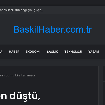
adaşlıkları ruh sağlığını güçlendiriyor
FA
HABER
EKONOMI
SAĞLIK
TEKNOLOJI
YAŞAM
arın burnu bile kanamadı
n düştü,