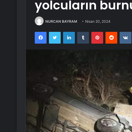
yolcuların bur
NURCAN BAYRAM
Nisan 20, 2024
Facebook
Twitter
LinkedIn
Tumblr
Pinterest
Reddit