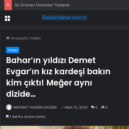
Su Ürünleri Üreticileri Toplandı
Menü
Anasayfa
/
Haber
Haber
Bahar’ın yıldızı Demet
Evgar’ın kız kardeşi bakın
kim çıktı! Meğer aynı
dizide…
MEHMET HAZBİN KAZBEK
Mart 13, 2024
0
0
1 dakika okuma süresi