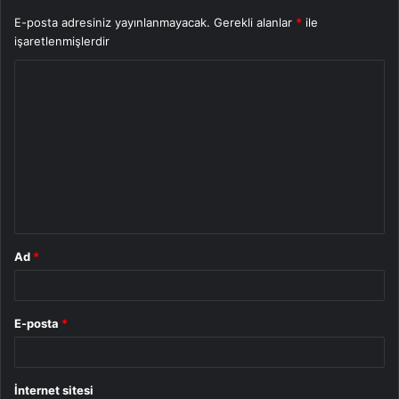
E-posta adresiniz yayınlanmayacak.
Gerekli alanlar
*
ile
işaretlenmişlerdir
Y
o
r
u
m
*
Ad
*
E-posta
*
İnternet sitesi