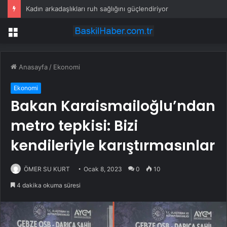
Kadın arkadaşlıkları ruh sağlığını güçlendiriyor
Menü
Anasayfa
/
Ekonomi
Ekonomi
Bakan Karaismailoğlu’ndan
metro tepkisi: Bizi
kendileriyle karıştırmasınlar
ÖMER SU KURT
Ocak 8, 2023
0
10
4 dakika okuma süresi