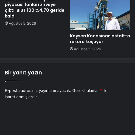
piyasası fonları zirveye
çıktı, BIST 100 %4,70 geride
kaldı
Ağustos 5, 2026
Kayseri Kocasinan asfaltta
rekora koşuyor
Ağustos 5, 2026
Bir yanıt yazın
E-posta adresiniz yayınlanmayacak.
Gerekli alanlar
*
ile
işaretlenmişlerdir
Y
o
r
u