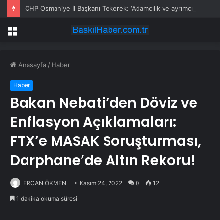
CHP Osmaniye İl Başkanı Tekerek: ‘Adamcılık ve ayrımcılık dönemi bitti’
Menü
Anasayfa
/
Haber
Haber
Bakan Nebati’den Döviz ve
Enflasyon Açıklamaları:
FTX’e MASAK Soruşturması,
Darphane’de Altın Rekoru!
ERCAN ÖKMEN
Kasım 24, 2022
0
12
1 dakika okuma süresi