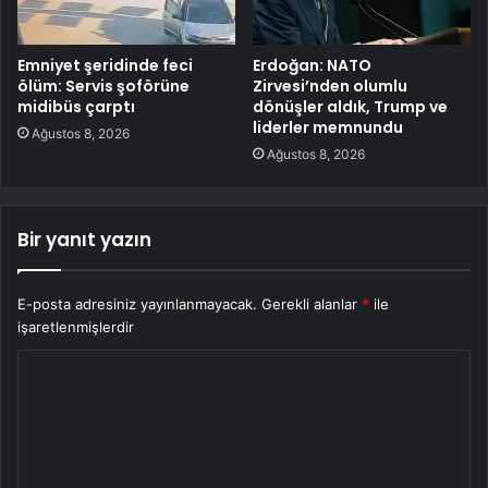
Emniyet şeridinde feci
Erdoğan: NATO
ölüm: Servis şoförüne
Zirvesi’nden olumlu
midibüs çarptı
dönüşler aldık, Trump ve
liderler memnundu
Ağustos 8, 2026
Ağustos 8, 2026
Bir yanıt yazın
E-posta adresiniz yayınlanmayacak.
Gerekli alanlar
*
ile
işaretlenmişlerdir
Y
o
r
u