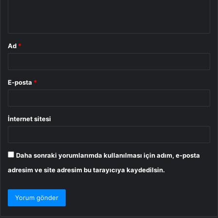
m
*
Ad
*
E-posta
*
İnternet sitesi
Daha sonraki yorumlarımda kullanılması için adım, e-posta
adresim ve site adresim bu tarayıcıya kaydedilsin.