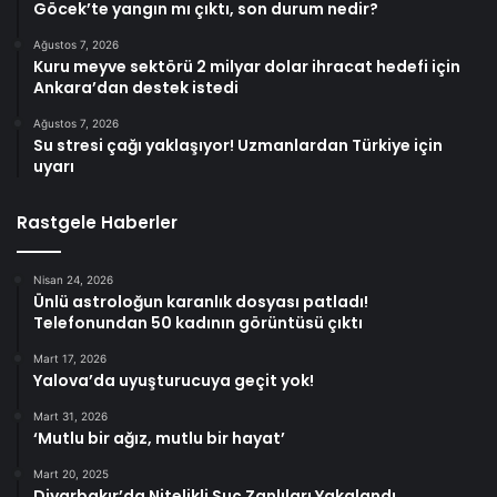
Göcek’te yangın mı çıktı, son durum nedir?
Ağustos 7, 2026
Kuru meyve sektörü 2 milyar dolar ihracat hedefi için
Ankara’dan destek istedi
Ağustos 7, 2026
Su stresi çağı yaklaşıyor! Uzmanlardan Türkiye için
uyarı
Rastgele Haberler
Nisan 24, 2026
Ünlü astroloğun karanlık dosyası patladı!
Telefonundan 50 kadının görüntüsü çıktı
Mart 17, 2026
Yalova’da uyuşturucuya geçit yok!
Mart 31, 2026
‘Mutlu bir ağız, mutlu bir hayat’
Mart 20, 2025
Diyarbakır’da Nitelikli Suç Zanlıları Yakalandı