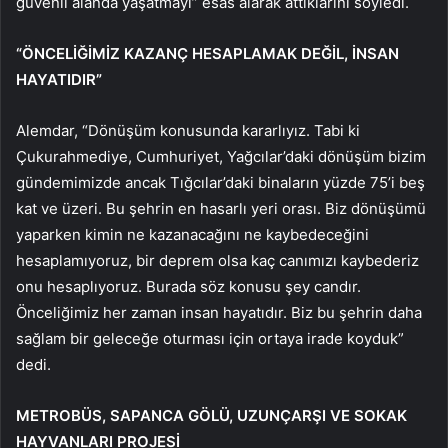
güvenli alanda yaşatmayı” esas alarak attıklarını söyledi.
“ÖNCELİĞİMİZ KAZANÇ HESAPLAMAK DEĞİL, İNSAN
HAYATIDIR”
Alemdar, “Dönüşüm konusunda kararlıyız. Tabi ki
Çukurahmediye, Cumhuriyet, Yağcılar’daki dönüşüm bizim
gündemimizde ancak Tığcılar’daki binaların yüzde 75’i beş
kat ve üzeri. Bu şehrin en hasarlı yeri orası. Biz dönüşümü
yaparken kimin ne kazanacağını ne kaybedeceğini
hesaplamıyoruz, bir deprem olsa kaç canımızı kaybederiz
onu hesaplıyoruz. Burada söz konusu şey candır.
Önceliğimiz her zaman insan hayatıdır. Biz bu şehrin daha
sağlam bir geleceğe oturması için ortaya irade koyduk”
dedi.
METROBÜS, SAPANCA GÖLÜ, UZUNÇARŞI VE SOKAK
HAYVANLARI PROJESİ