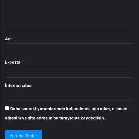
u
m
*
Ad
*
E-posta
*
İnternet sitesi
Daha sonraki yorumlarımda kullanılması için adım, e-posta
adresim ve site adresim bu tarayıcıya kaydedilsin.