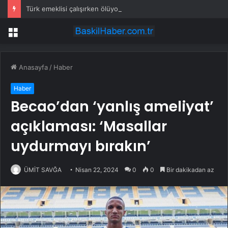
Türk emeklisi çalışırken ölüyor
Menü
Anasayfa
/
Haber
Haber
Becao’dan ‘yanlış ameliyat’
açıklaması: ‘Masallar
uydurmayı bırakın’
ÜMİT SAVĞA
Nisan 22, 2024
0
0
Bir dakikadan az