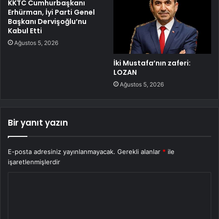
KKTC Cumhurbaşkanı
Erhürman, İyi Parti Genel
Başkanı Dervişoğlu’nu
Kabul Etti
Ağustos 5, 2026
İki Mustafa’nın zaferi:
LOZAN
Ağustos 5, 2026
Bir yanıt yazın
E-posta adresiniz yayınlanmayacak.
Gerekli alanlar
*
ile
işaretlenmişlerdir
Y
o
r