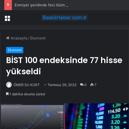
Emniyet şeridinde feci ölüm: Servis şoförüne midibüs çarptı
Menü
Anasayfa
/
Ekonomi
Ekonomi
BİST 100 endeksinde 77 hisse
yükseldi
ÖMER SU KURT
Temmuz 29, 2023
0
7
1 dakika okuma süresi