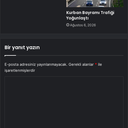
Kurban Bayramı Trafiği
Yoğunlaştı
Ağustos 6, 2026
Bir yanıt yazın
E-posta adresiniz yayınlanmayacak.
Gerekli alanlar
*
ile
işaretlenmişlerdir
Y
o
r
u
m
*