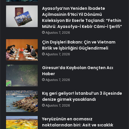
Ayasofya’nın Yeniden İbadete
Açilmasinin 6’Nci Yil Dönümü
Koleksiyon Bir Eserle Taçlandi: “Fethin
Mührü: Ayasofya-İ Kebîr Câmi-İ Şerîfi”
Ağustos 7, 2026
Çin Dışişleri Bakanı: Çin ve Vietnam
Birlik ve İşbirliğini Güçlendirmeli
Ağustos 7, 2026
Giresun’da Kaybolan Gençten Acı
Haber
Ağustos 7, 2026
Kış geri geliyor! İstanbul’un 3 ilçesinde
denize girmek yasaklandı
Ağustos 7, 2026
Yeryüzünün en acımasız
noktalarından biri: Asit ve sıcaklık