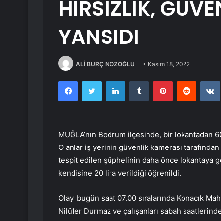
HIRSIZLIK, GÜV
YANSIDI
ALİ BURÇ NOZOĞLU
Kasım 18, 2022
Facebook
Twitter
LinkedIn
Tumblr
Pinterest
Reddit
MUĞLA’nın Bodrum ilçesinde, bir lokantadan 600 l
O anlar iş yerinin güvenlik kamerası tarafında
tespit edilen şüphelinin daha önce lokantaya ge
kendisine 20 lira verildiği öğrenildi.
Olay, bugün saat 07.00 sıralarında Konacık Mah
Nilüfer Durmaz ve çalışanları sabah saatlerind