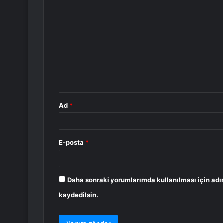
Y
o
r
u
m
*
Ad
*
E-posta
*
Daha sonraki yorumlarımda kullanılması için adı
kaydedilsin.