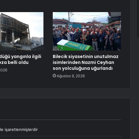
düğü yangınla ilgili
Bilecik siyasetinin unutulmaz
eza belli oldu
isimlerinden Nazmi Ceyhan
son yolculuğuna uğurlandı
2026
Ağustos 9, 2026
le işaretlenmişlerdir