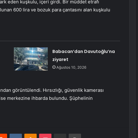
rk eden kuşkulu, içeri girdi. Bir müddet etrafı
unan 600 lira ve bozuk para çantasını alan kuşkulu
Babacan’dan Davutoğlu’na
ziyaret
Ağustos 10, 2026
fından görüntülendi. Hırsızlığı, güvenlik kamerası
lise merkezine ihbarda bulundu. Şüphelinin
erest
Reddit
VKontakte
Odnoklassniki
Pocket
E-Posta ile paylaş
Yazdır