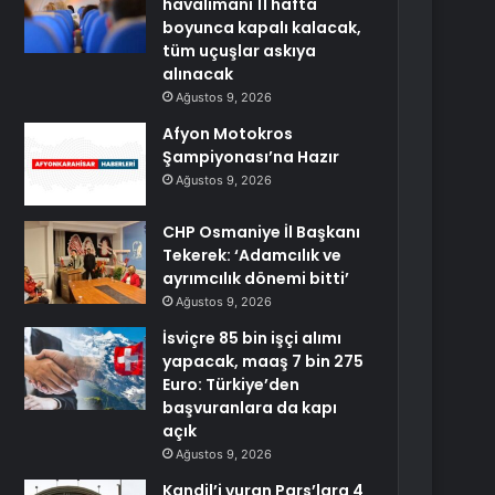
havalimanı 11 hafta
boyunca kapalı kalacak,
tüm uçuşlar askıya
alınacak
Ağustos 9, 2026
Afyon Motokros
Şampiyonası’na Hazır
Ağustos 9, 2026
CHP Osmaniye İl Başkanı
Tekerek: ‘Adamcılık ve
ayrımcılık dönemi bitti’
Ağustos 9, 2026
İsviçre 85 bin işçi alımı
yapacak, maaş 7 bin 275
Euro: Türkiye’den
başvuranlara da kapı
açık
Ağustos 9, 2026
Kandil’i vuran Pars’lara 4