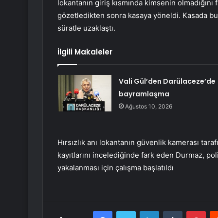
lokantanın giriş kısmında kimsenin olmadığını fa
gözetledikten sonra kasaya yöneldi. Kasada bul
süratle uzaklaştı.
İlgili Makaleler
Vali Gül’den Darülaceze’de
bayramlaşma
Ağustos 10, 2026
Hırsızlık anı lokantanın güvenlik kamerası tara
kayıtlarını incelediğinde fark eden Durmaz, po
yakalanması için çalışma başlatıldı
Facebook
Twitter
LinkedIn
Tumblr
Pint