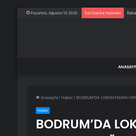
Baba
Pazartesi, Ağustos 10 2026
Son Dakika Haberleri
ANASAY
Anasayfa
/
Haber
/
BODRUM’DA LOKANTADAN HIRSI
Haber
BODRUM’DA LO