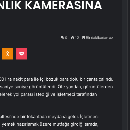
ENLİK KAMERASINA
0
12
Bir dakikadan az
VKontakte
Odnoklassniki
Pocket
ira nakit para ile içi bozuk para dolu bir çanta çalındı.
n saniye saniye görüntülendi. Öte yandan, görüntülerden
lerek yol parası istediği ve işletmeci tarafından
allesi’nde bir lokantada meydana geldi. İşletmeci
e yemek hazırlamak üzere mutfağa girdiği sırada,