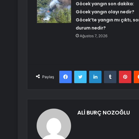
Göcek yangın son dakika:
Göcek yangın olayı nedir?
Göcek’te yangın mı çıktı, so
durum nedir?
Ağustos 7, 2026
Facebook
Twitter
LinkedIn
Tumblr
Pint
Paylaş
ALİ BURÇ NOZOĞLU