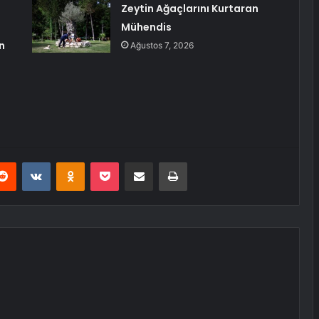
Zeytin Ağaçlarını Kurtaran
Mühendis
n
Ağustos 7, 2026
erest
Reddit
VKontakte
Odnoklassniki
Pocket
E-Posta ile paylaş
Yazdır