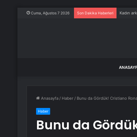
Kadın ark
Cuma, Ağustos 7 2026
Son Dakika Haberleri
ANASAY
Anasayfa
/
Haber
/
Bunu da Gördük! Cristiano Ron
Haber
Bunu da Gördük