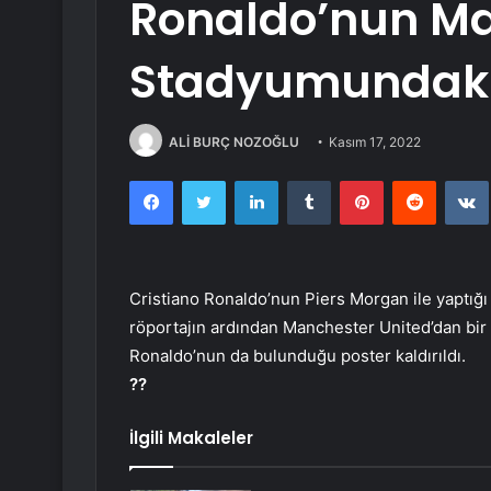
Ronaldo’nun Ma
Stadyumundaki 
ALİ BURÇ NOZOĞLU
Kasım 17, 2022
Facebook
Twitter
LinkedIn
Tumblr
Pinterest
Reddit
Cristiano Ronaldo’nun Piers Morgan ile yaptığı 
röportajın ardından Manchester United’dan bir a
Ronaldo’nun da bulunduğu poster kaldırıldı.
??
İlgili Makaleler