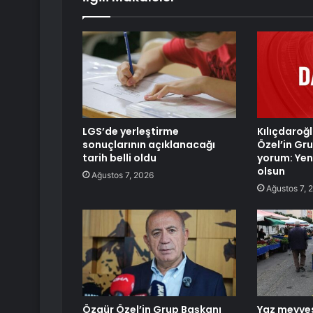
LGS’de yerleştirme
Kılıçdaroğ
sonuçlarının açıklanacağı
Özel’in Gru
tarih belli oldu
yorum: Yeni
olsun
Ağustos 7, 2026
Ağustos 7, 
Özgür Özel’in Grup Başkanı
Yaz meyves