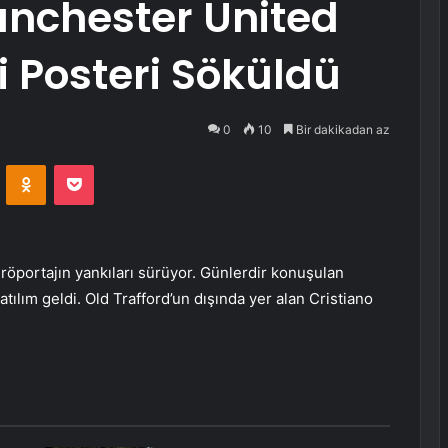
nchester United
Posteri Söküldü
0
10
Bir dakikadan az
VKontakte
Odnoklassniki
Pocket
röportajın yankıları sürüyor. Günlerdir konuşulan
tılım geldi. Old Trafford’un dışında yer alan Cristiano