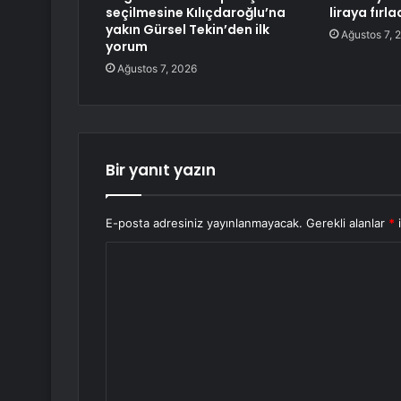
seçilmesine Kılıçdaroğlu’na
liraya fırla
yakın Gürsel Tekin’den ilk
Ağustos 7, 
yorum
Ağustos 7, 2026
Bir yanıt yazın
E-posta adresiniz yayınlanmayacak.
Gerekli alanlar
*
i
Y
o
r
u
m
*