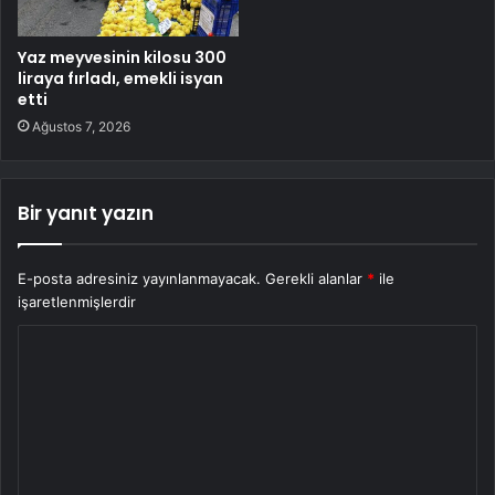
Yaz meyvesinin kilosu 300
liraya fırladı, emekli isyan
etti
Ağustos 7, 2026
Bir yanıt yazın
E-posta adresiniz yayınlanmayacak.
Gerekli alanlar
*
ile
işaretlenmişlerdir
Y
o
r
u
m