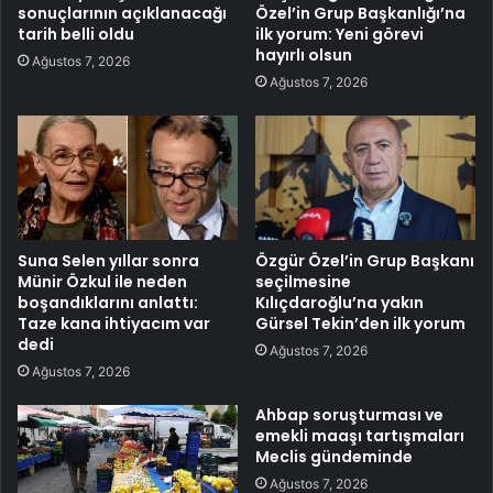
sonuçlarının açıklanacağı
Özel’in Grup Başkanlığı’na
tarih belli oldu
ilk yorum: Yeni görevi
hayırlı olsun
Ağustos 7, 2026
Ağustos 7, 2026
Suna Selen yıllar sonra
Özgür Özel’in Grup Başkanı
Münir Özkul ile neden
seçilmesine
boşandıklarını anlattı:
Kılıçdaroğlu’na yakın
Taze kana ihtiyacım var
Gürsel Tekin’den ilk yorum
dedi
Ağustos 7, 2026
Ağustos 7, 2026
Ahbap soruşturması ve
emekli maaşı tartışmaları
Meclis gündeminde
Ağustos 7, 2026