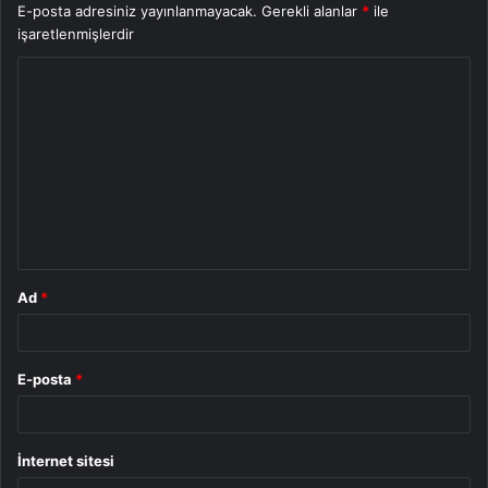
E-posta adresiniz yayınlanmayacak.
Gerekli alanlar
*
ile
işaretlenmişlerdir
Y
o
r
u
m
*
Ad
*
E-posta
*
İnternet sitesi