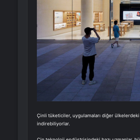
Çinli tüketiciler, uygulamaları diğer ülkelerdek
indirebiliyorlar.
Çin teknoloji endüstrisindeki bazı uzmanlar, h