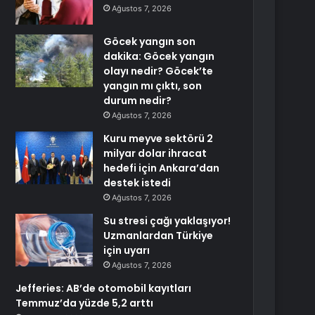
Ağustos 7, 2026
Göcek yangın son
dakika: Göcek yangın
olayı nedir? Göcek’te
yangın mı çıktı, son
durum nedir?
Ağustos 7, 2026
Kuru meyve sektörü 2
milyar dolar ihracat
hedefi için Ankara’dan
destek istedi
Ağustos 7, 2026
Su stresi çağı yaklaşıyor!
Uzmanlardan Türkiye
için uyarı
Ağustos 7, 2026
Jefferies: AB’de otomobil kayıtları
Temmuz’da yüzde 5,2 arttı