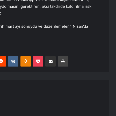
lmasını gerektiren, aksi takdirde kaldırılma riski
di.
tarih mart ayı sonuydu ve düzenlemeler 1 Nisan’da
erest
Reddit
VKontakte
Odnoklassniki
Pocket
E-Posta ile paylaş
Yazdır