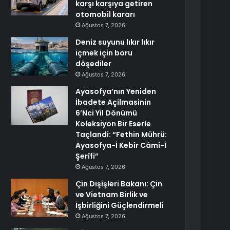
karşı karşıya getiren
otomobil kararı
Ağustos 7, 2026
Deniz suyunu lıkır lıkır
içmek için boru
döşediler
Ağustos 7, 2026
Ayasofya’nın Yeniden
İbadete Açilmasinin
6’Nci Yil Dönümü
Koleksiyon Bir Eserle
Taçlandi: “Fethin Mührü:
Ayasofya-İ Kebîr Câmi-İ
Şerîfi”
Ağustos 7, 2026
Çin Dışişleri Bakanı: Çin
ve Vietnam Birlik ve
İşbirliğini Güçlendirmeli
Ağustos 7, 2026