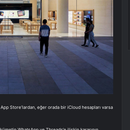
i App Store’lardan, eğer orada bir iCloud hesapları varsa
ükümetin WhatsApp ve Threads’e ilişkin kararının,