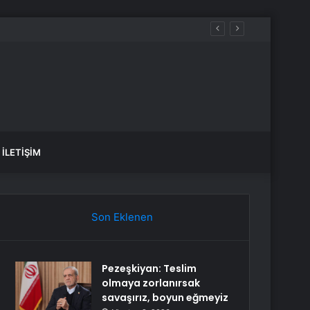
İLETIŞIM
Son Eklenen
Pezeşkiyan: Teslim
olmaya zorlanırsak
savaşırız, boyun eğmeyiz