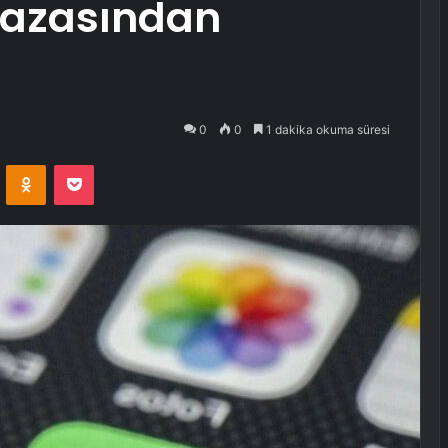
azasından
0
0
1 dakika okuma süresi
VKontakte
Odnoklassniki
Pocket