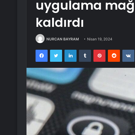
uygulama mağ
kaldırdı
NURCAN BAYRAM
Nisan 19, 2024
Facebook
Twitter
LinkedIn
Tumblr
Pinterest
Reddit