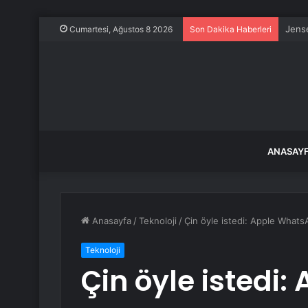
Jens
Cumartesi, Ağustos 8 2026
Son Dakika Haberleri
ANASAY
Anasayfa
/
Teknoloji
/
Çin öyle istedi: Apple Whats
Teknoloji
Çin öyle istedi