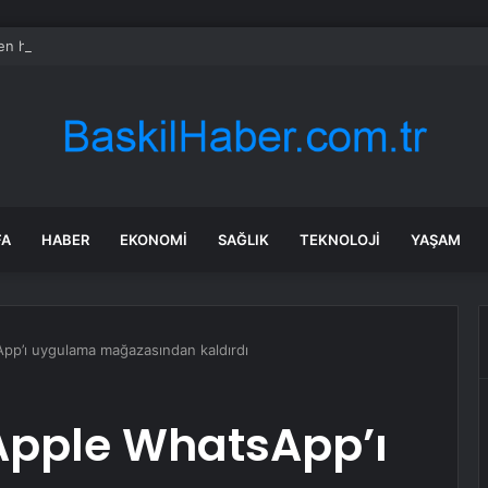
en hissesi bugün neden düşüyor?
FA
HABER
EKONOMI
SAĞLIK
TEKNOLOJI
YAŞAM
App’ı uygulama mağazasından kaldırdı
: Apple WhatsApp’ı