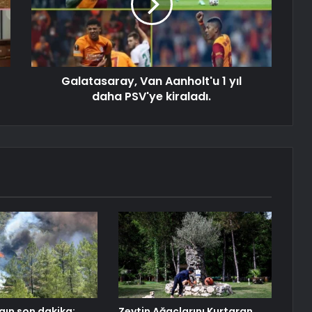
Galatasaray, Van Aanholt'u 1 yıl
daha PSV'ye kiraladı.
ın son dakika:
Zeytin Ağaçlarını Kurtaran