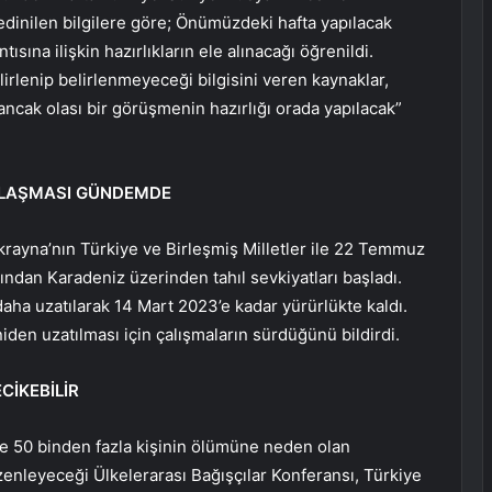
edinilen bilgilere göre; Önümüzdeki hafta yapılacak
ntısına ilişkin hazırlıkların ele alınacağı öğrenildi.
rlenip belirlenmeyeceği bilgisini veren kaynaklar,
ncak olası bir görüşmenin hazırlığı orada yapılacak”
ANLAŞMASI GÜNDEMDE
ayna’nın Türkiye ve Birleşmiş Milletler ile 22 Temmuz
ından Karadeniz üzerinden tahıl sevkiyatları başladı.
ha uzatılarak 14 Mart 2023’e kadar yürürlükte kaldı.
den uzatılması için çalışmaların sürdüğünü bildirdi.
CİKEBİLİR
ve 50 binden fazla kişinin ölümüne neden olan
zenleyeceği Ülkelerarası Bağışçılar Konferansı, Türkiye