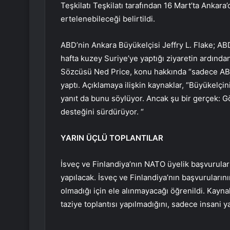
Teşkilatı Teşkilatı tarafından 16 Mart’ta Ankara
ertelenebileceği belirtildi.
ABD’nin Ankara Büyükelçisi Jeffry L. Flake; 
hafta kuzey Suriye’ye yaptığı ziyaretin ardından
Sözcüsü Ned Price, konu hakkında “sadece ABD a
yaptı. Açıklamaya ilişkin kaynaklar, “Büyükelçi
yanıt da bunu söylüyor. Ancak şu bir gerçek:
desteğini sürdürüyor. “
YARIN ÜÇLÜ TOPLANTILAR
İsveç ve Finlandiya’nın NATO üyelik başvurula
yapılacak. İsveç ve Finlandiya’nın başvuruların
olmadığı için ele alınmayacağı öğrenildi. Kayna
taziye toplantısı yapılmadığını, sadece insani ya