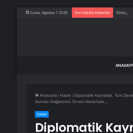
Giresun’
Cuma, Ağustos 7 2026
Son Dakika Haberleri
ANASAY
Anasayfa
/
Haber
/
Diplomatik Kaynaklar, Türk Devle
Sonrası Olağanüstü Zirvesi Nedeniyle…
Haber
Diplomatik Kayn