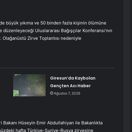
’de büyük yıkıma ve 50 binden fazla kişinin ölümüne
e düzenleyeceği Uluslararası Bağışçılar Konferansı’nın
r. Olağanüstü Zirve Toplantısı nedeniyle
Giresun’da Kaybolan
Gençten Acı Haber
Ağustos 7, 2026
ri Bakanı Hüseyin Emir Abdullahiyan ile Bakanlıkta
ümüzdeki hafta Türkiye-Suriye-Rusya zirvesine