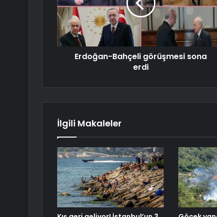
Erdoğan-Bahçeli görüşmesi sona
erdi
İlgili Makaleler
Kış geri geliyor! İstanbul’un 3
Göcek yang