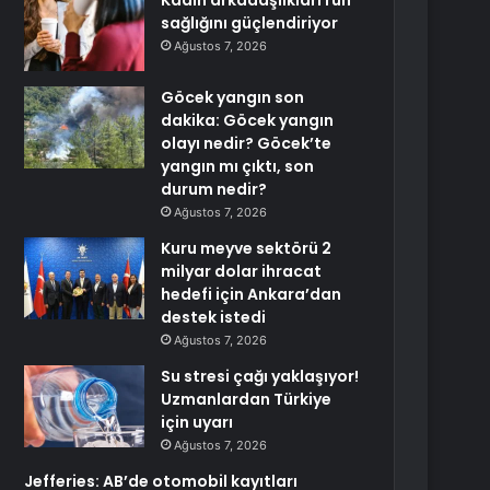
Kadın arkadaşlıkları ruh
sağlığını güçlendiriyor
Ağustos 7, 2026
Göcek yangın son
dakika: Göcek yangın
olayı nedir? Göcek’te
yangın mı çıktı, son
durum nedir?
Ağustos 7, 2026
Kuru meyve sektörü 2
milyar dolar ihracat
hedefi için Ankara’dan
destek istedi
Ağustos 7, 2026
Su stresi çağı yaklaşıyor!
Uzmanlardan Türkiye
için uyarı
Ağustos 7, 2026
Jefferies: AB’de otomobil kayıtları