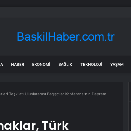
da Kaybolan Gençten Acı Haber
FA
HABER
EKONOMI
SAĞLIK
TEKNOLOJI
YAŞAM
tleri Teşkilatı Uluslararası Bağışçılar Konferansı’nın Deprem
aklar, Türk