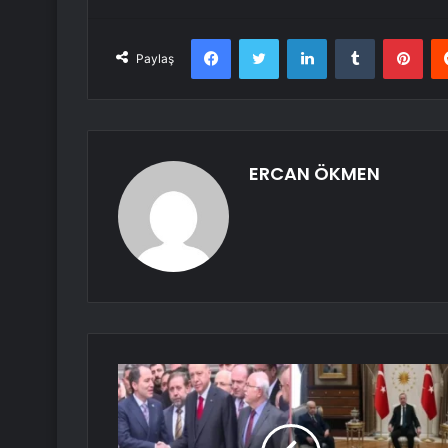
Facebook
Twitter
LinkedIn
Tumblr
Pint
Paylaş
ERCAN ÖKMEN