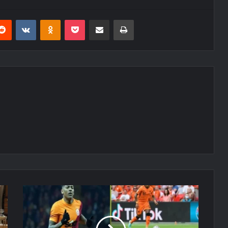
erest
Reddit
VKontakte
Odnoklassniki
Pocket
E-Posta ile paylaş
Yazdır