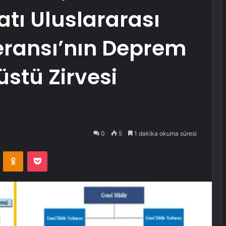
latı Uluslararası
eransı’nın Deprem
stü Zirvesi
0
5
1 dakika okuma süresi
VKontakte
Odnoklassniki
Pocket