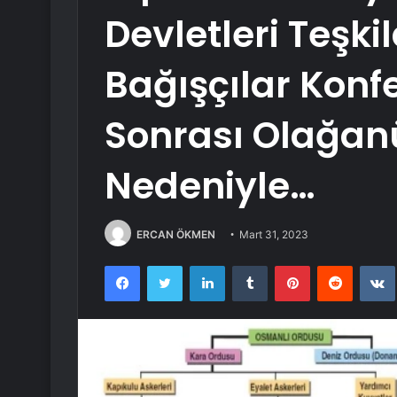
Devletleri Teşki
Bağışçılar Konf
Sonrası Olağanü
Nedeniyle…
ERCAN ÖKMEN
Mart 31, 2023
Facebook
Twitter
LinkedIn
Tumblr
Pinterest
Reddit