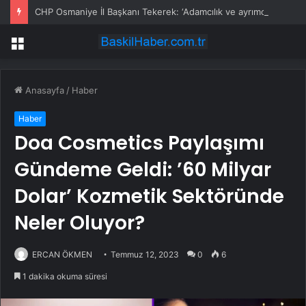
CHP Osmaniye İl Başkanı Tekerek: ‘Adamcılık ve ayrımcılık dönemi bitti’
Menü
Anasayfa
/
Haber
Haber
Doa Cosmetics Paylaşımı
Gündeme Geldi: ’60 Milyar
Dolar’ Kozmetik Sektöründe
Neler Oluyor?
ERCAN ÖKMEN
Temmuz 12, 2023
0
6
1 dakika okuma süresi