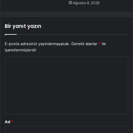
Ağustos 8, 2026
Bir yanıt yazın
E-posta adresiniz yayınlanmayacak.
Gerekli alanlar
*
ile
işaretlenmişlerdir
Y
o
r
u
m
*
Ad
*