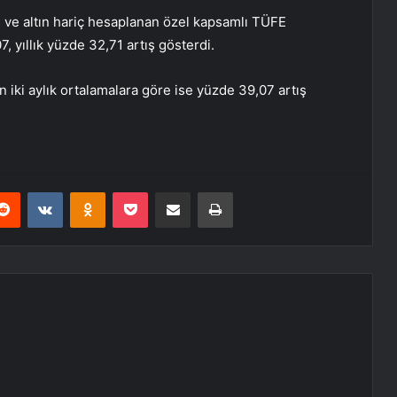
ün ve altın hariç hesaplanan özel kapsamlı TÜFE
, yıllık yüzde 32,71 artış gösterdi.
on iki aylık ortalamalara göre ise yüzde 39,07 artış
erest
Reddit
VKontakte
Odnoklassniki
Pocket
E-Posta ile paylaş
Yazdır