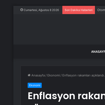
Otomo
Cumartesi, Ağustos 8 2026
Son Dakika Haberleri
ANASAY
Anasayfa
/
Ekonomi
/
Enflasyon rakamları açıklandı
Ekonomi
Enflasyon rakam