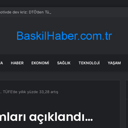
tivde dev kriz: DTÖ’den Türkiye ve Çin’i karşı karşıya getiren otomobil k
FA
HABER
EKONOMI
SAĞLIK
TEKNOLOJI
YAŞAM
… TÜFE’de yıllık yüzde 33,28 artış
ları açıklandı…