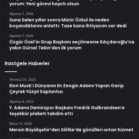
yorum: Yeni görevi hayırlı olsun
Ağustos 7, 2026
Suna Selen yıllar sonra Münir Özkul ile neden
boşandıklarını anlattı: Taze kana ihtiyacım var dedi
Ağustos 7, 2026
Özgür Özel’in Grup Başkanı seçilmesine Kılıçdaroğlu’na
yakın Gürsel Tekin’den ilk yorum
Rastgele Haberler
Temmuz 25, 2023
Elon Musk’ı Dünyanın En Zengin Adamı Yapan Garip
Çeyrek Yüzyıl Saplantısı
Ağustos 6, 2023
Y. Adana Demirspor Başkanı Fredrik Gulbrandsen’e
teşekkür plaketi takdim etti
Mayıs 14, 2026
Mersin Büyükşehir’den Silifke’de gönülleri ısıtan hizmet