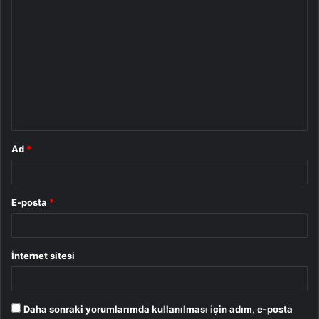
Y
o
r
u
m
*
Ad
*
E-posta
*
İnternet sitesi
Daha sonraki yorumlarımda kullanılması için adım, e-posta