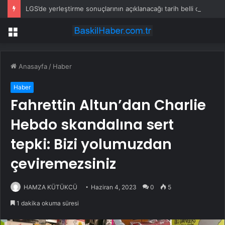
LGS’de yerleştirme sonuçlarının açıklanacağı tarih belli oldu
Menü
Anasayfa
/
Haber
Haber
Fahrettin Altun’dan Charlie
Hebdo skandalına sert
tepki: Bizi yolumuzdan
çeviremezsiniz
HAMZA KÜTÜKCÜ
Haziran 4, 2023
0
5
1 dakika okuma süresi