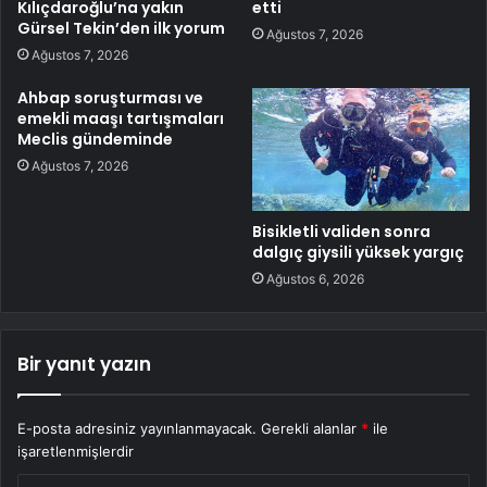
Kılıçdaroğlu’na yakın
etti
Gürsel Tekin’den ilk yorum
Ağustos 7, 2026
Ağustos 7, 2026
Ahbap soruşturması ve
emekli maaşı tartışmaları
Meclis gündeminde
Ağustos 7, 2026
Bisikletli validen sonra
dalgıç giysili yüksek yargıç
Ağustos 6, 2026
Bir yanıt yazın
E-posta adresiniz yayınlanmayacak.
Gerekli alanlar
*
ile
işaretlenmişlerdir