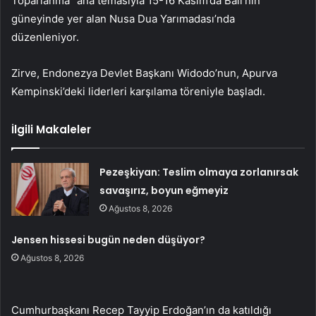
Toparlanma” ana temasıyla 15-16 Kasım’da Bali’nin
güneyinde yer alan Nusa Dua Yarımadası’nda
düzenleniyor.
Zirve, Endonezya Devlet Başkanı Widodo’nun, Apurva
Kempinski’deki liderleri karşılama töreniyle başladı.
İlgili Makaleler
Pezeşkiyan: Teslim olmaya zorlanırsak
savaşırız, boyun eğmeyiz
Ağustos 8, 2026
Jensen hissesi bugün neden düşüyor?
Ağustos 8, 2026
Cumhurbaşkanı Recep Tayyip Erdoğan’ın da katıldığı