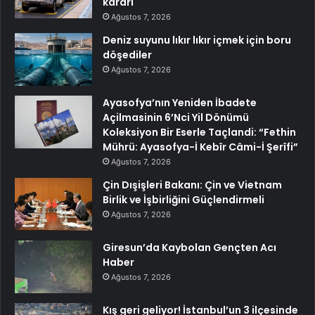
kararı
Ağustos 7, 2026
Deniz suyunu lıkır lıkır içmek için boru
döşediler
Ağustos 7, 2026
Ayasofya’nın Yeniden İbadete
Açilmasinin 6’Nci Yil Dönümü
Koleksiyon Bir Eserle Taçlandi: “Fethin
Mührü: Ayasofya-İ Kebîr Câmi-İ Şerîfi”
Ağustos 7, 2026
Çin Dışişleri Bakanı: Çin ve Vietnam
Birlik ve İşbirliğini Güçlendirmeli
Ağustos 7, 2026
Giresun’da Kaybolan Gençten Acı
Haber
Ağustos 7, 2026
Kış geri geliyor! İstanbul’un 3 ilçesinde