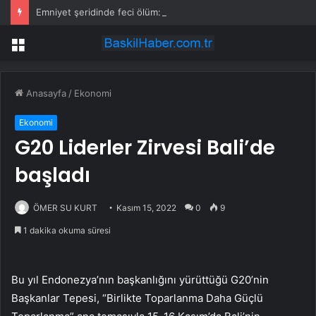
Emniyet şeridinde feci ölüm: Servis şoförüne midibüs çarptı
Menü
Anasayfa
/
Ekonomi
Ekonomi
G20 Liderler Zirvesi Bali’de
başladı
ÖMER SU KURT
Kasım 15, 2022
0
9
1 dakika okuma süresi
Bu yıl Endonezya’nın başkanlığını yürüttüğü G20’nin
Başkanlar Tepesi, “Birlikte Toparlanma Daha Güçlü