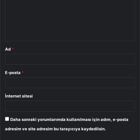
r
u
m
*
Ad
*
E-posta
*
İnternet sitesi
Daha sonraki yorumlarımda kullanılması için adım, e-posta
adresim ve site adresim bu tarayıcıya kaydedilsin.