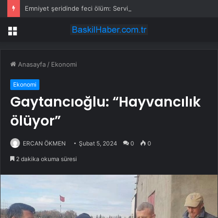
Emniyet şeridinde feci ölüm: Servis şoförüne midibüs çarptı
Menü
Anasayfa
/
Ekonomi
Ekonomi
Gaytancıoğlu: “Hayvancılık
ölüyor”
ERCAN ÖKMEN
Şubat 5, 2024
0
0
2 dakika okuma süresi