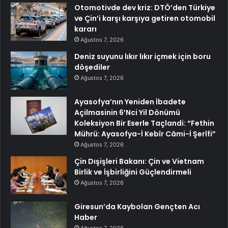
Otomotivde dev kriz: DTÖ’den Türkiye
ve Çin’i karşı karşıya getiren otomobil
kararı
Ağustos 7, 2026
Deniz suyunu lıkır lıkır içmek için boru
döşediler
Ağustos 7, 2026
Ayasofya’nın Yeniden İbadete
Açilmasinin 6’Nci Yil Dönümü
Koleksiyon Bir Eserle Taçlandi: “Fethin
Mührü: Ayasofya-İ Kebîr Câmi-İ Şerîfi”
Ağustos 7, 2026
Çin Dışişleri Bakanı: Çin ve Vietnam
Birlik ve İşbirliğini Güçlendirmeli
Ağustos 7, 2026
Giresun’da Kaybolan Gençten Acı
Haber