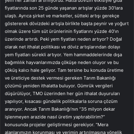
yem her zaman artırılıyordu. Hatta dövizin etkisiyle gıda
fiyatlarında son 25 günde yaşanan artışlar yüzde 30’lara
ulaştı. Ayrıca şirket ve marketler, sütteki artışı gerekçe
göstererek dövizdeki artışla birlikte başta peynir ve yoğurt
olmak üzere tüm süt ürünlerinin fiyatlarını yüzde 40’ın
üzerinde artırdı. Peki yem fiyatları neden artıyor? Doğal
olarak net ithalat politikası ve döviz artışlarından dolayı
yem fiyatları sürekli artıyor. Yem hammaddelerinde dışa
bağımlılık hayvanlarımızda çöküşe neden oluyor ve bu
çöküş kalıcı hale geliyor. Tam tersine bu konuda üretime
ve üreticiye destek vermesi gereken Tarım Bakanlığı
çözümü yeniden ithalatta buluyor. Gümrük vergileri
düşürülüyor, TMO üzerinden her gün ithalat duyuruları
yapılıyor, kısacası gündelik politikalarla soruna çözüm
aranıyor. Ancak Tarım Bakanlığı’nın “35 milyon dekar
işlenmeyen arazide nasıl üretim yaptırabilirim?”
konusunda projeler geliştirmesi gerekiyor. “Mera
alanlarımızın korunması ve verimin artırılmasına yönelik