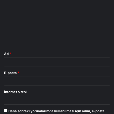
Y
o
r
u
m
*
Ad
*
E-posta
*
İnternet sitesi
Daha sonraki yorumlarımda kullanılması için adım, e-posta