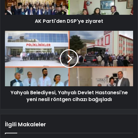
AK Parti'den DSP'ye ziyaret
Yahyalı Belediyesi, Yahyalı Devlet Hastanesi'ne
yeni nesil röntgen cihazı bağışladı
İlgili Makaleler