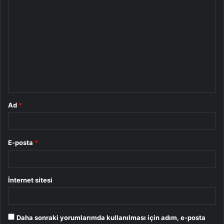
Y
o
r
u
m
*
Ad
*
E-posta
*
İnternet sitesi
Daha sonraki yorumlarımda kullanılması için adım, e-posta