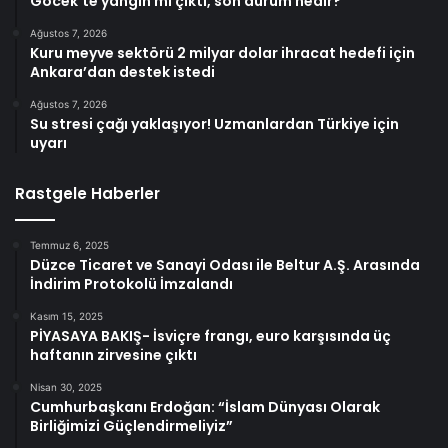
Göcek’te yangın mı çıktı, son durum nedir?
Ağustos 7, 2026
Kuru meyve sektörü 2 milyar dolar ihracat hedefi için
Ankara’dan destek istedi
Ağustos 7, 2026
Su stresi çağı yaklaşıyor! Uzmanlardan Türkiye için
uyarı
Rastgele Haberler
Temmuz 6, 2025
Düzce Ticaret ve Sanayi Odası ile Beltur A.Ş. Arasında
İndirim Protokolü İmzalandı
Kasım 15, 2025
PİYASAYA BAKIŞ- İsviçre frangı, euro karşısında üç
haftanın zirvesine çıktı
Nisan 30, 2025
Cumhurbaşkanı Erdoğan: “İslam Dünyası Olarak
Birliğimizi Güçlendirmeliyiz”