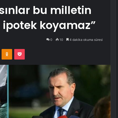
ınlar bu milletin
e ipotek koyamaz”
0
10
4 dakika okuma süresi
VKontakte
Odnoklassniki
Pocket