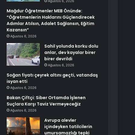
Ağustos 6, 2026
Mağdur Öğretmenler MEB Önünde:
“Öğretmenlerin Haklarını Güçlendirecek
Adımlar Atılsın, Adalet Sağlansın, Eğitim
Kazansın”
Ağustos 6, 2026
Sahil yolunda korku dolu
anlar, dev kayalar birer
birer devrildi
Ağustos 6, 2026
Soğan fiyatı çeyrek altını geçti, vatandaş
isyan etti
Ağustos 6, 2026
Bakan Çiftçi: Siber Ortamda İşlenen
Suçlara Karşı Taviz Vermeyeceğiz
Ağustos 6, 2026
Avrupa alevler
içindeyken tatilcilerin
umursamazlığı tepki