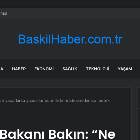
e inşaat sektöründe daralma Temmuz’da yavaşladı
FA
HABER
EKONOMI
SAĞLIK
TEKNOLOJI
YAŞAM
Ne yaparlarsa yapsınlar bu milletin iradesine kimse ipotek
 Bakanı Bakın: “Ne