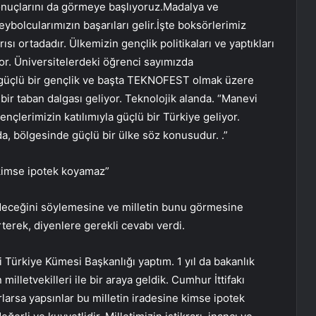
 sonuçlarını da görmeye başlıyoruz.Madalya ve
ybolcularımızın başarıları gelir.İşte boksörlerimiz
ısı ortadadır. Ülkemizin gençlik politikaları ve yaptıkları
yor. Üniversitelerdeki öğrenci sayımızda
le güçlü bir gençlik ve başta TEKNOFEST olmak üzere
ir taban dalgası geliyor. Teknolojik alanda. “Manevi
ençlerimizin katılımıyla güçlü bir Türkiye geliyor.
a, bölgesinde güçlü bir ülke söz konusudur. .”
 kimse ipotek koyamaz”
eceğini söylemesine ve milletin bunu görmesine
rterek, diyenlere gerekli cevabı verdi.
 Türkiye Kümesi Başkanlığı yaptım. 1 yıl da bakanlık
illetvekilleri ile bir araya geldik. Cumhur İttifakı
larsa yapsınlar bu milletin iradesine kimse ipotek