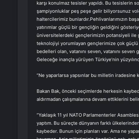
karşı konulmaz tesisler yapıldı. Bu tesislerin
şampiyonluklar peş peşe gelir biliyorsunuz vole
haltercilerimiz bunlardır.Pehlivanlarımızın başar
yatırımlar güçlü bir gençliğin geldiğini gösteri
üniversitelerdeki gençlerimizin potansiyeli i
teknolojiyi yorumlayan gençlerimize çok güçlü b
bedelleri olan, vatanını seven, vatanını seven g
Geleceğe inançla yürüyen Türkiye’nin yüzyılınd
“Ne yaparlarsa yapsınlar bu milletin iradesine
Bakan Bak, önceki seçimlerde herkesin kaybed
aldırmadan çalışmalarına devam ettiklerini beli
“Yaklaşık 11 yıl NATO Parlamenterler Asamblesi
yaptım. Bu süreçte dünyanın farklı ülkelerinden m
kaybeder. Bunun için planları var. Ama ne yapar