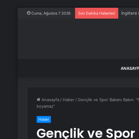
İngilter
Cuma, Ağustos 7 2026
Son Dakika Haberleri
ANASAY
Anasayfa
/
Haber
/
Gençlik ve Spor Bakanı Bakın: “
koyamaz”
Haber
Gençlik ve Spor