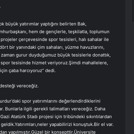
”
k büyük yatırımlar yaptığını belirten Bak,
urbaşkanı, hem de gençlerle, teşkilatla, toplumun
projeler çerçevesinde spor tesisleri, halı sahalar ile
 dört bir yanındaki çim sahaları, yüzme havuzlarını,
her zaman gurur duyduğumuz büyük tesislerle donattık,
e spor tesisinde hizmet veriyoruz.Şimdi mahallelere,
çin çaba harcıyoruz” dedi.
 desteği vereceğiz.
rdur’daki spor yatırımlarını değerlendirdiklerini
r. Bunlarla ilgili gerekli talimatları vereceğiz. Daha
r.Gazi Atatürk Stadı projesi için tribündeki sıkıntılardan
eldik.Yatırımları,neler yapabilirizi konuştuk.Bir el var.
ından yapılmıştır.Güzel bir konsepttir.Üniversite