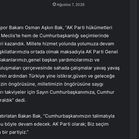
Ağustos 7, 2026
 Spor Bakanı Osman Aşkın Bak, “AK Parti hükümetleri
em Meclis’te hem de Cumhurbaşkanlığı seçimlerinde
leri kazandık. Millete hizmet yolunda yolumuza devam
şkilatlarımızla ortada olmak maksadıyla AK Parti Genel
Bakanlarımızı,genel başkan yardımcılarımızı ve
Buluşmaları çerçevesinde sahada çalışmalar yavaş yavaş
imin ardından Türkiye yine istikrar,güven ve geleceğe
mizin öngörüsüne, milletimizin öngörüsüne saygı
ları takviyeler için Sayın Cumhurbaşkanımıza, Cumhur
raldık” dedi.
atırlatan Bakan Bak, “Cumhurbaşkanımızın talimatıyla
u böyle devam edecek. AK Parti olarak; Biz seçim
bir partiyiz.”