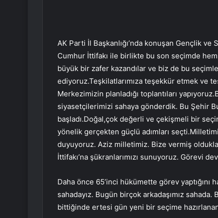
AK Parti İl Başkanlığı’nda konuşan Gençlik ve
Cumhur İttifakı ile birlikte bu son seçimde h
büyük bir zafer kazandılar ve biz de bu seçim
ediyoruz.Teşkilatlarımıza teşekkür etmek ve te
Merkezimizin planladığı toplantıları yapıyoruz.
siyasetçilerimizi sahaya gönderdik. Bu Şehir 
başladı.Doğal,çok değerli ve çekişmeli bir seç
yönelik gerçekten güçlü adımları seçti.Milleti
duyuyoruz. Aziz milletimiz. Bize vermiş olduk
İttifakı’na şükranlarımızı sunuyoruz. Görevi dev
Daha önce 65’inci hükümette görev yaptığını h
sahadayız. Bugün birçok arkadaşımız sahada. B
bittiğinde ertesi gün yeni bir seçime hazırlanan 