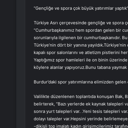
“Gençliğe ve spora çok büyük yatırımlar yaptık
Türkiye Asrı çerçevesinde gençliğe ve spora ço
“Cumhurbaşkanımız hem spordan gelen bir cumh
sorunlarıyla ilgilenen bir cumhurbaşkanıdır. Bu 
Türkiye’nin dört bir yanına yayıldık.Türkiye’nin
kapalı spor salonlarını ve atletizm pistlerini 
Yaptığımız spor hamleleri ile on binin üzerind
köylere alanlar yapıyoruz.Bunu tabana yaymak i
Burdur’daki spor yatırımlarına elimizden gelen
Valilikte düzenlenen toplantıda konuşan Bak, Bu
belirterek, “Bazı yerlerde ek kaynak talepleri va
sonra yurt talepleri var. .Yeni tesis talepleri va
dolayı talepler var.Hepsini yerinde belirlemeye g
-dikişli top imalatı kadın girişimcilerimiz taraf