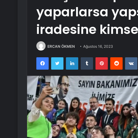
yaparlarsa yaps
iradesine kims
ERCAN ÖKMEN
Ağustos 16, 2023
Facebook
Twitter
LinkedIn
Tumblr
Pinterest
Reddit