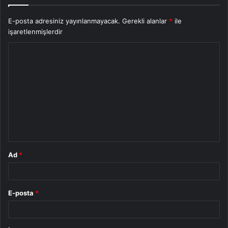
E-posta adresiniz yayınlanmayacak.
Gerekli alanlar
*
ile
işaretlenmişlerdir
Y
o
r
u
m
*
Ad
*
E-posta
*