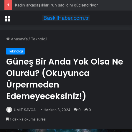
Kadın arkadaşlıkları ruh sağlığını güçlendiriyor
Menü
Anasayfa
/
Teknoloji
Teknoloji
Güneş Bir Anda Yok Olsa Ne
Olurdu? (Okuyunca
Ürpermeden
Edemeyeceksiniz!)
ÜMİT SAVĞA
Haziran 3, 2024
0
0
1 dakika okuma süresi