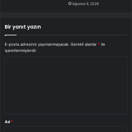
Ağustos 9, 2026
Bir yanıt yazın
E-posta adresiniz yayınlanmayacak.
Gerekli alanlar
*
ile
işaretlenmişlerdir
Y
o
r
u
m
*
Ad
*