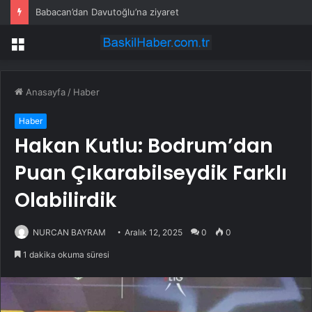
Babacan’dan Davutoğlu’na ziyaret
Menü
Anasayfa
/
Haber
Haber
Hakan Kutlu: Bodrum’dan
Puan Çıkarabilseydik Farklı
Olabilirdik
NURCAN BAYRAM
Aralık 12, 2025
0
0
1 dakika okuma süresi