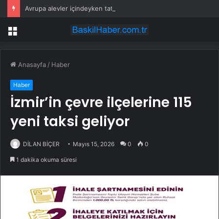
Avrupa alevler içindeyken tatilcilerin umursamazlığı tepki çekti
Menü
Anasayfa
/
Haber
Haber
İzmir’in çevre ilçelerine 115
yeni taksi geliyor
DİLAN BİÇER
Mayıs 15, 2026
0
0
1 dakika okuma süresi