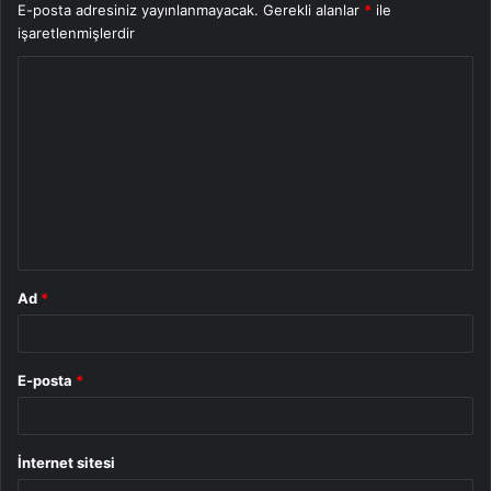
E-posta adresiniz yayınlanmayacak.
Gerekli alanlar
*
ile
işaretlenmişlerdir
Y
o
r
u
m
*
Ad
*
E-posta
*
İnternet sitesi