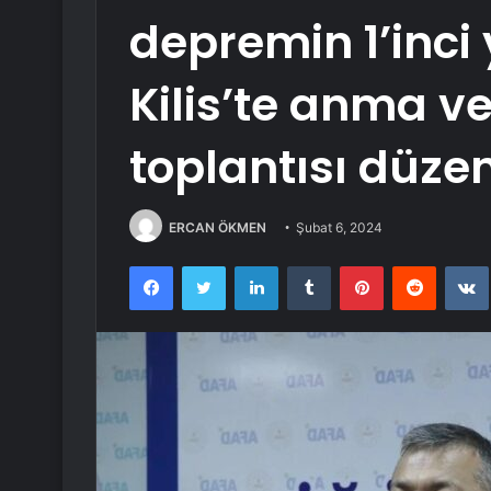
depremin 1’inc
Kilis’te anma v
toplantısı düzen
ERCAN ÖKMEN
Şubat 6, 2024
Facebook
Twitter
LinkedIn
Tumblr
Pinterest
Reddit