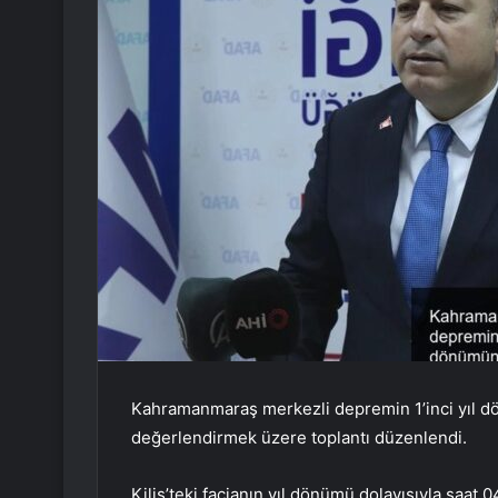
Kahramanmaraş merkezli depremin 1’inci yıl d
değerlendirmek üzere toplantı düzenlendi.
Kilis’teki facianın yıl dönümü dolayısıyla saat