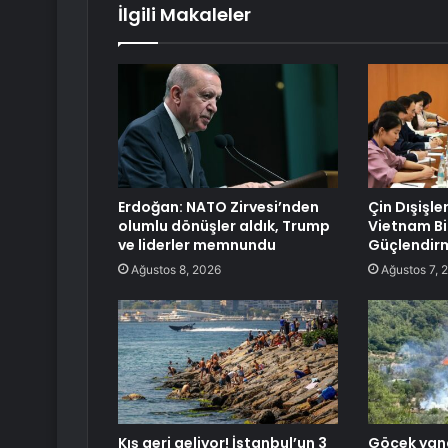
İlgili Makaleler
Erdoğan: NATO Zirvesi’nden
Çin Dışişle
olumlu dönüşler aldık, Trump
Vietnam Birl
ve liderler memnundu
Güçlendirm
Ağustos 8, 2026
Ağustos 7, 
Kış geri geliyor! İstanbul’un 3
Göcek yang