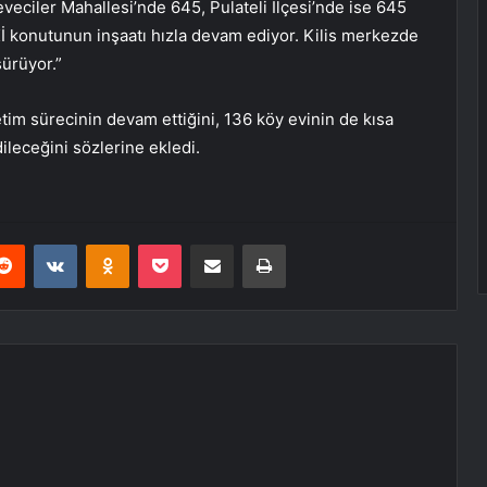
eveciler Mahallesi’nde 645, Pulateli İlçesi’nde ise 645
İ konutunun inşaatı hızla devam ediyor. Kilis merkezde
sürüyor.”
etim sürecinin devam ettiğini, 136 köy evinin de kısa
leceğini sözlerine ekledi.
erest
Reddit
VKontakte
Odnoklassniki
Pocket
E-Posta ile paylaş
Yazdır