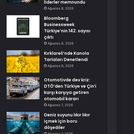
liderler memnundu
Ağustos 8, 2026
Bloomberg
Businessweek
Türkiye’nin 142. sayısı
çıktı
Ağustos 8, 2026
Kırklareli’nde Kanola
Tarlaları Denetlendi
Ağustos 8, 2026
Otomotivde dev kriz:
DTÖ’den Türkiye ve Çin’i
karşı karşıya getiren
otomobil kararı
Ağustos 7, 2026
Deniz suyunu lıkır lıkır
içmek için boru
döşediler
Ağustos 7, 2026