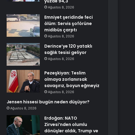
yüzde 94,3
Ağustos 8, 2026
Emniyet şeridinde feci
ölüm: Servis şoförüne
midibüs çarptı
Ağustos 8, 2026
Derince’ye 120 yataklı
sağlık tesisi geliyor
Ağustos 8, 2026
Pezeşkiyan: Teslim
olmaya zorlanırsak
savaşırız, boyun eğmeyiz
Ağustos 8, 2026
Jensen hissesi bugün neden düşüyor?
Ağustos 8, 2026
Erdoğan: NATO
Zirvesi’nden olumlu
dönüşler aldık, Trump ve