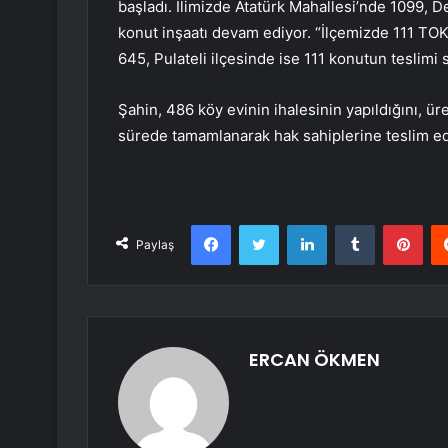
başladı. İlimizde Atatürk Mahallesi’nde 1099, D
konut inşaatı devam ediyor. “İlçemizde 111 TOK
645, Pulateli ilçesinde ise 111 konutun teslimi 
Şahin, 486 köy evinin ihalesinin yapıldığını, ür
sürede tamamlanarak hak sahiplerine teslim edi
Facebook
Twitter
LinkedIn
Tumblr
Pint
Paylaş
ERCAN ÖKMEN