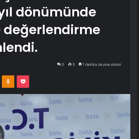
i yıl dönümünde
e değerlendirme
lendi.
0
0
1 dakika okuma süresi
VKontakte
Odnoklassniki
Pocket