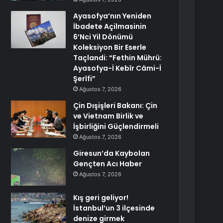
Ayasofya’nın Yeniden
İbadete Açilmasinin
6’Nci Yil Dönümü
Koleksiyon Bir Eserle
Taçlandi: “Fethin Mührü:
Ayasofya-İ Kebîr Câmi-İ
Şerîfi”
Ağustos 7, 2026
Çin Dışişleri Bakanı: Çin
ve Vietnam Birlik ve
İşbirliğini Güçlendirmeli
Ağustos 7, 2026
Giresun’da Kaybolan
Gençten Acı Haber
Ağustos 7, 2026
Kış geri geliyor!
İstanbul’un 3 ilçesinde
denize girmek