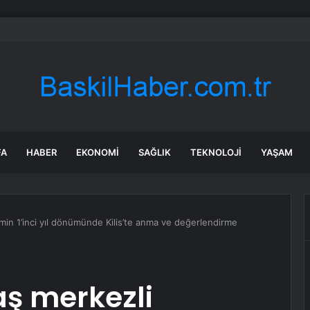
et şeridinde feci ölüm: Servis şoförüne midibüs çarptı
FA
HABER
EKONOMI
SAĞLIK
TEKNOLOJI
YAŞAM
n 1’inci yıl dönümünde Kilis’te anma ve değerlendirme
 merkezli