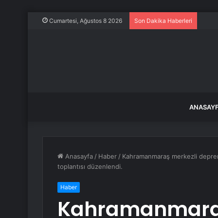
Emniy
Cumartesi, Ağustos 8 2026
Son Dakika Haberleri
ANASAY
Anasayfa
/
Haber
/
Kahramanmaraş merkezli depremi
toplantısı düzenlendi.
Haber
Kahramanmaraş