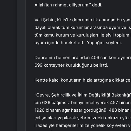
Allah’tan rahmet diliyorum.” dedi.
Vali Şahin, Kilis’te depremin ilk anından bu y
dayalı olarak tüm kurumlar arasında uyum ve işbi
tüm kamu kurum ve kuruluşları ile sivil toplum
uyum içinde hareket etti. Yaptığını söyledi.
Depremin hemen ardından 406 can konteynerin
699 konteyner kurulduğunu belirtti.
Kentte kalıcı konutların hızla arttığına dikkat 
“Çevre, Şehircilik ve İklim Değişikliği Bakanlı
bin 636 bağımsız binayı inceleyerek 457 binanın 
1926 binanın ağır hasar gördüğünü, 488 binanın i
çalışmaları yapılarak şehrimizdeki enkazın yüz
iradesiyle hemşerilerimize yönelik köy evleri v