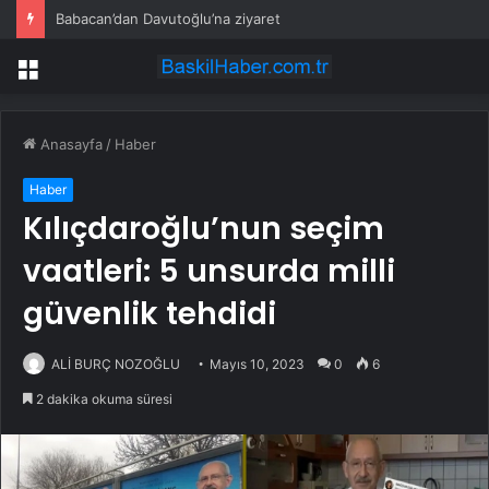
Babacan’dan Davutoğlu’na ziyaret
Menü
Anasayfa
/
Haber
Haber
Kılıçdaroğlu’nun seçim
vaatleri: 5 unsurda milli
güvenlik tehdidi
ALİ BURÇ NOZOĞLU
Mayıs 10, 2023
0
6
2 dakika okuma süresi