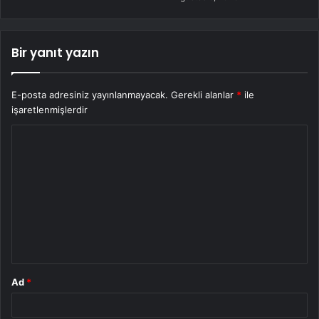
Bir yanıt yazın
E-posta adresiniz yayınlanmayacak.
Gerekli alanlar
*
ile
işaretlenmişlerdir
Y
o
r
u
m
*
Ad
*