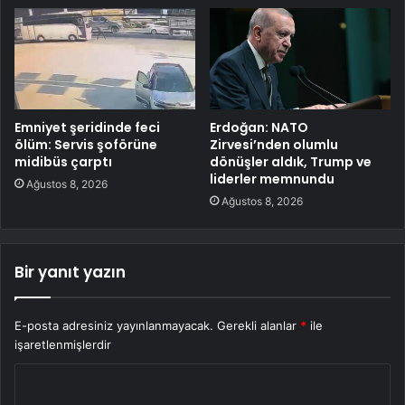
Emniyet şeridinde feci
Erdoğan: NATO
ölüm: Servis şoförüne
Zirvesi’nden olumlu
midibüs çarptı
dönüşler aldık, Trump ve
liderler memnundu
Ağustos 8, 2026
Ağustos 8, 2026
Bir yanıt yazın
E-posta adresiniz yayınlanmayacak.
Gerekli alanlar
*
ile
işaretlenmişlerdir
Y
o