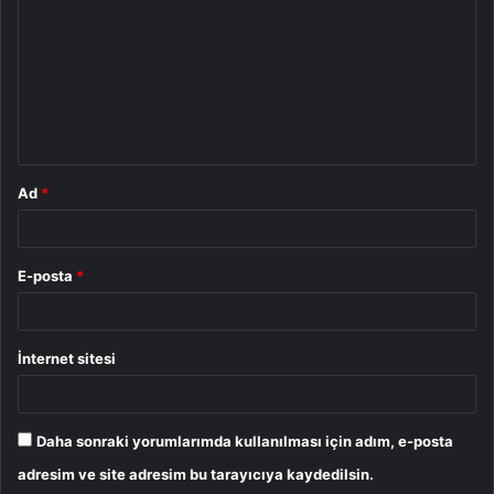
r
u
m
*
Ad
*
E-posta
*
İnternet sitesi
Daha sonraki yorumlarımda kullanılması için adım, e-posta
adresim ve site adresim bu tarayıcıya kaydedilsin.