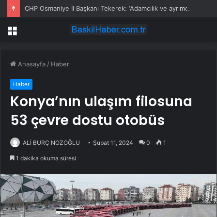
CHP Osmaniye İl Başkanı Tekerek: ‘Adamcılık ve ayrımcılık dönemi bitti’
Menü
Anasayfa
/
Haber
Haber
Konya’nın ulaşım filosuna
53 çevre dostu otobüs
ALİ BURÇ NOZOĞLU
Şubat 11, 2024
0
1
1 dakika okuma süresi