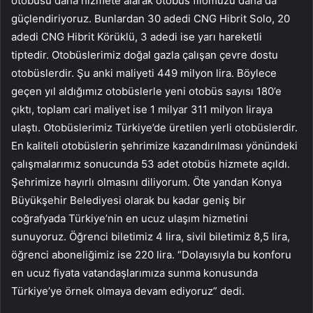
otobüsü daha hizmete alarak otobüs filomuzu daha da
güçlendiriyoruz. Bunlardan 30 adedi CNG Hibrit Solo, 20
adedi CNG Hibrit Körüklü, 3 adedi ise yarı hareketli
tiptedir. Otobüslerimiz doğal gazla çalışan çevre dostu
otobüslerdir. Şu anki maliyeti 449 milyon lira. Böylece
geçen yıl aldığımız otobüslerle yeni otobüs sayısı 180’e
çıktı, toplam cari maliyet ise 1 milyar 311 milyon liraya
ulaştı. Otobüslerimiz Türkiye’de üretilen yerli otobüslerdir.
En kaliteli otobüslerin şehrimize kazandırılması yönündeki
çalışmalarımız sonucunda 53 adet otobüs hizmete açıldı.
Şehrimize hayırlı olmasını diliyorum. Öte yandan Konya
Büyükşehir Belediyesi olarak bu kadar geniş bir
coğrafyada Türkiye’nin en ucuz ulaşım hizmetini
sunuyoruz. Öğrenci biletimiz 4 lira, sivil biletimiz 8,5 lira,
öğrenci aboneliğimiz ise 220 lira. “Dolayısıyla bu konforu
en ucuz fiyata vatandaşlarımıza sunma konusunda
Türkiye’ye örnek olmaya devam ediyoruz” dedi.