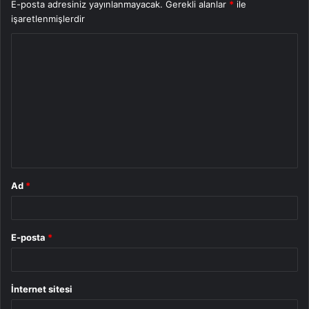
E-posta adresiniz yayınlanmayacak.
Gerekli alanlar
*
ile
işaretlenmişlerdir
Y
o
r
u
m
*
Ad
*
E-posta
*
İnternet sitesi