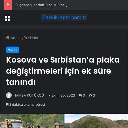
Kılıçdaroğlu’ndan Özgür Özel’in Grup Başkanlığı’na ilk yorum: Yeni görevi hayırlı olsun
Menü
Anasayfa
/
Haber
Haber
Kosova ve Sırbistan’a plaka
değiştirmeleri için ek süre
tanındı
HAMZA KÜTÜKCÜ
Ekim 30, 2023
0
3
1 dakika okuma süresi