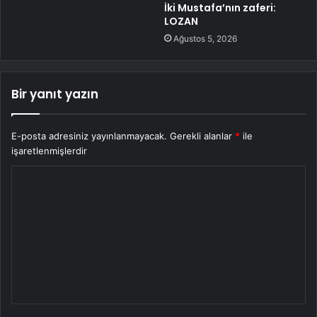
İki Mustafa’nın zaferi:
LOZAN
Ağustos 5, 2026
Bir yanıt yazın
E-posta adresiniz yayınlanmayacak.
Gerekli alanlar
*
ile
işaretlenmişlerdir
Y
o
r
u
m
*