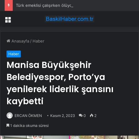
Türk emeklisi çalışırken ölüyor
Menü
Anasayfa
/
Haber
Haber
Manisa Büyükşehir
Belediyespor, Porto’ya
yenilerek liderlik şansını
kaybetti
ERCAN ÖKMEN
Kasım 2, 2023
0
2
1 dakika okuma süresi