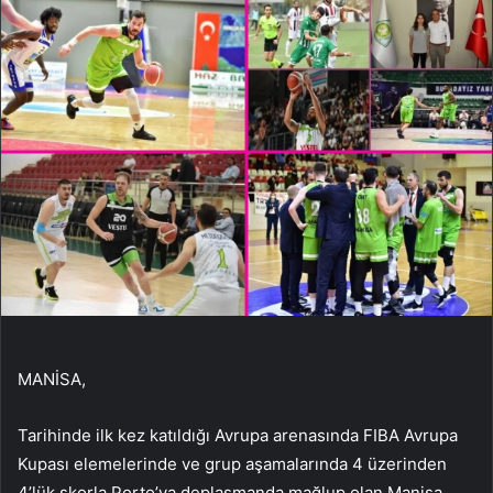
MANİSA,
Tarihinde ilk kez katıldığı Avrupa arenasında FIBA ​​Avrupa
Kupası elemelerinde ve grup aşamalarında 4 üzerinden
4’lük skorla Porto’ya deplasmanda mağlup olan Manisa