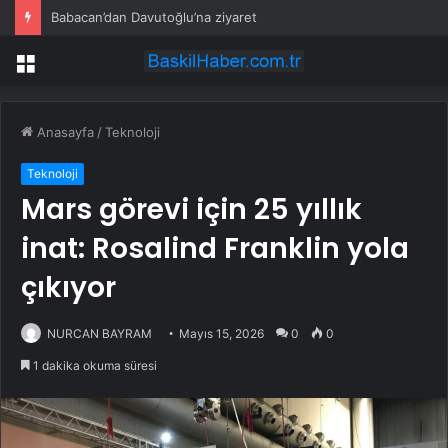
Babacan’dan Davutoğlu’na ziyaret
Menü
Anasayfa
/
Teknoloji
Teknoloji
Mars görevi için 25 yıllık
inat: Rosalind Franklin yola
çıkıyor
NURCAN BAYRAM
Mayıs 15, 2026
0
0
1 dakika okuma süresi