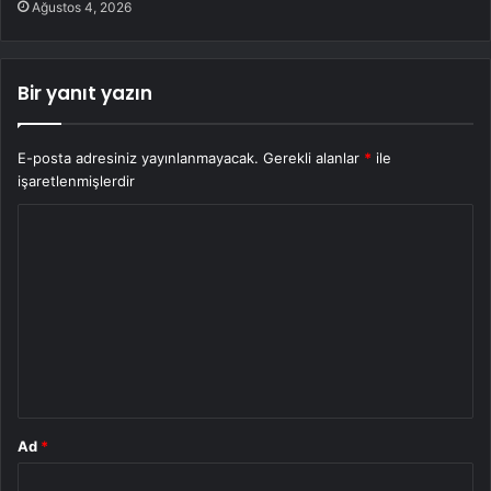
Ağustos 4, 2026
Bir yanıt yazın
E-posta adresiniz yayınlanmayacak.
Gerekli alanlar
*
ile
işaretlenmişlerdir
Y
o
r
u
m
*
Ad
*