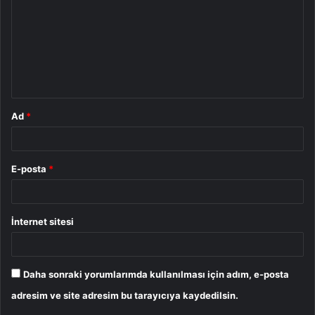
r
u
m
*
Ad
*
E-posta
*
İnternet sitesi
Daha sonraki yorumlarımda kullanılması için adım, e-posta
adresim ve site adresim bu tarayıcıya kaydedilsin.