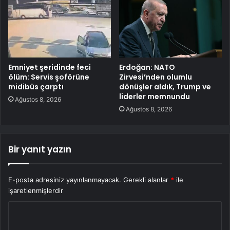
Emniyet şeridinde feci
Erdoğan: NATO
ölüm: Servis şoförüne
Zirvesi’nden olumlu
midibüs çarptı
dönüşler aldık, Trump ve
liderler memnundu
Ağustos 8, 2026
Ağustos 8, 2026
Bir yanıt yazın
E-posta adresiniz yayınlanmayacak.
Gerekli alanlar
*
ile
işaretlenmişlerdir
Y
o