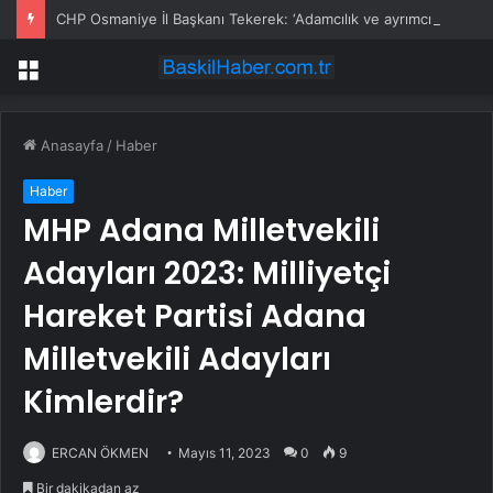
CHP Osmaniye İl Başkanı Tekerek: ‘Adamcılık ve ayrımcılık dönemi bitti’
Menü
Anasayfa
/
Haber
Haber
MHP Adana Milletvekili
Adayları 2023: Milliyetçi
Hareket Partisi Adana
Milletvekili Adayları
Kimlerdir?
ERCAN ÖKMEN
Mayıs 11, 2023
0
9
Bir dakikadan az