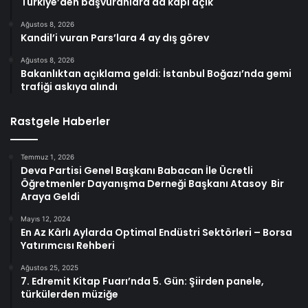
Türkiye’den başvuranlara da kapı açık
Ağustos 8, 2026
Kandil’i vuran Pars’lara 4 ay dış görev
Ağustos 8, 2026
Bakanlıktan açıklama geldi: İstanbul Boğazı’nda gemi
trafiği askıya alındı
Rastgele Haberler
Temmuz 1, 2026
Deva Partisi Genel Başkanı Babacan İle Ücretli
Öğretmenler Dayanışma Derneği Başkanı Atasoy Bir
Araya Geldi
Mayıs 12, 2024
En Az Kârlı Aylarda Optimal Endüstri Sektörleri – Borsa
Yatırımcısı Rehberi
Ağustos 25, 2025
7. Edremit Kitap Fuarı’nda 5. Gün: Şiirden panele,
türkülerden müziğe