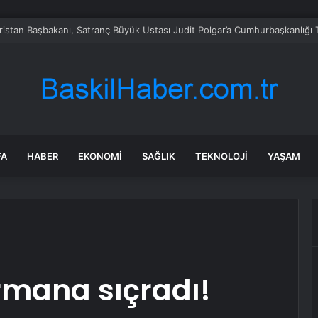
nin 72 milyarlık ihalesinde baskı iddiası
FA
HABER
EKONOMI
SAĞLIK
TEKNOLOJI
YAŞAM
rmana sıçradı!