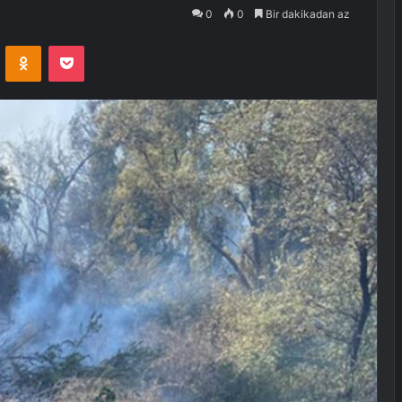
0
0
Bir dakikadan az
VKontakte
Odnoklassniki
Pocket