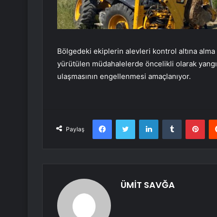
Bölgedeki ekiplerin alevleri kontrol altına al
yürütülen müdahalelerde öncelikli olarak yangı
ulaşmasının engellenmesi amaçlanıyor.
Facebook
Twitter
LinkedIn
Tumblr
Pint
Paylaş
ÜMİT SAVĞA