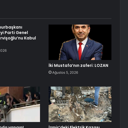
urbaşkanı
yi Parti Genel
rvişoğlu’nu Kabul
2026
İki Mustafa’nın zaferi: LOZAN
Ağustos 5, 2026
nda yangın!
İzmir’deki Elektrik Kazası