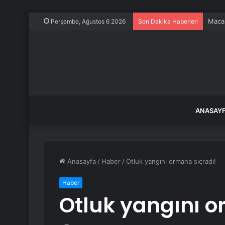
TCDD’
Perşembe, Ağustos 6 2026
Son Dakika Haberleri
ANASAY
Anasayfa
/
Haber
/
Otluk yangını ormana sıçradı!
Haber
Otluk yangını o