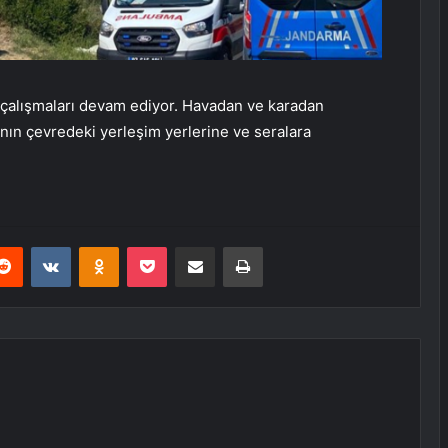
ma çalışmaları devam ediyor. Havadan ve karadan
nın çevredeki yerleşim yerlerine ve seralara
erest
Reddit
VKontakte
Odnoklassniki
Pocket
E-Posta ile paylaş
Yazdır