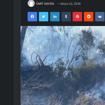
ÜMİT SAVĞA
Mayıs 22, 2026
Facebook
Twitter
LinkedIn
Tumblr
Pinterest
Reddit