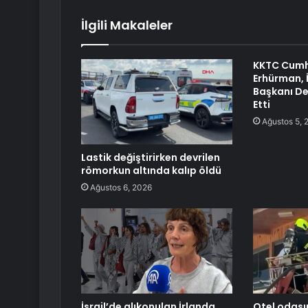
İlgili Makaleler
KKTC Cumh
Erhürman, İ
Başkanı De
Etti
Ağustos 5, 
Lastik değiştirirken devrilen
römorkun altında kalıp öldü
Ağustos 6, 2026
İsrail’de alıkonulan İrlanda
Otel odası