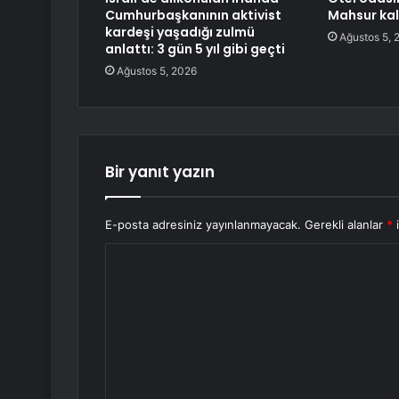
Cumhurbaşkanının aktivist
Mahsur kala
kardeşi yaşadığı zulmü
Ağustos 5, 
anlattı: 3 gün 5 yıl gibi geçti
Ağustos 5, 2026
Bir yanıt yazın
E-posta adresiniz yayınlanmayacak.
Gerekli alanlar
*
i
Y
o
r
u
m
*