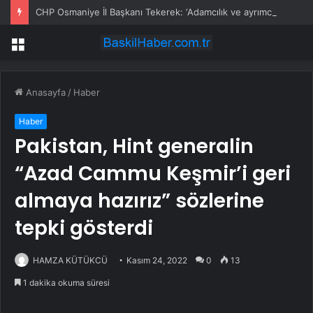
CHP Osmaniye İl Başkanı Tekerek: ‘Adamcılık ve ayrımcılık dönemi bitti’
Menü
Anasayfa
/
Haber
Haber
Pakistan, Hint generalin
“Azad Cammu Keşmir’i geri
almaya hazırız” sözlerine
tepki gösterdi
HAMZA KÜTÜKCÜ
Kasım 24, 2022
0
13
1 dakika okuma süresi