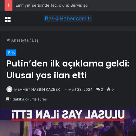
Emniyet şeridinde feci ölüm: Servis şoförüne midibüs çarptı
Menü
Anasayfa
/
Baş
Baş
Putin’den ilk açıklama geldi:
Ulusal yas ilan etti
MEHMET HAZBİN KAZBEK
Mart 23, 2024
0
0
1 dakika okuma süresi