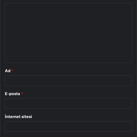
Y
o
r
u
m
*
Ad
*
E-posta
*
İnternet sitesi