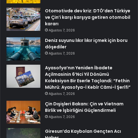
Otomotivde dev kriz: DTÖ’den Türkiye
ve Çin’i karşı karşıya getiren otomobil
kararı
Ağustos 7, 2026
Deniz suyunu lıkır lıkır içmek için boru
döşediler
Ağustos 7, 2026
Ayasofya’nın Yeniden İbadete
Açilmasinin 6’Nci Yil Dönümü
Koleksiyon Bir Eserle Taçlandi: “Fethin
Mührü: Ayasofya-İ Kebîr Câmi-İ Şerîfi”
Ağustos 7, 2026
Çin Dışişleri Bakanı: Çin ve Vietnam
Birlik ve İşbirliğini Güçlendirmeli
Ağustos 7, 2026
Giresun’da Kaybolan Gençten Acı
Haber