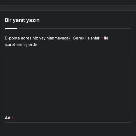
Bir yanıt yazın
E-posta adresiniz yayınlanmayacak.
Gerekli alanlar
*
ile
işaretlenmişlerdir
Y
o
r
u
m
*
Ad
*