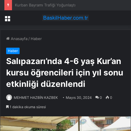
Yeni operasyonun habercisi: Netanyahu salı günü Beyaz Saray’da
Menü
Anasayfa
/
Haber
Haber
Salıpazarı’nda 4-6 yaş Kur’an
kursu öğrencileri için yıl sonu
etkinliği düzenlendi
MEHMET HAZBİN KAZBEK
Mayıs 30, 2024
0
0
1 dakika okuma süresi