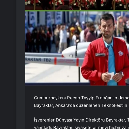
Cumhurbaşkanı Recep Tayyip Erdoğan’ın dama
Bayraktar, Ankara’da düzenlenen TeknoFest’in a
İşverenler Dünyası Yayın Direktörü Bayraktar, 
yanıtladı. Bayraktar, siyasete girmeyi hiçbir z