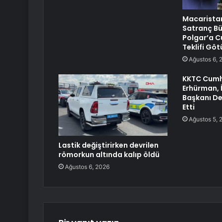
Macarista
Satranç Bü
Polgar’a C
Teklifi Gö
Ağustos 6, 
KKTC Cumh
Erhürman, İ
Başkanı De
Etti
Ağustos 5, 
Lastik değiştirirken devrilen
römorkun altında kalıp öldü
Ağustos 6, 2026