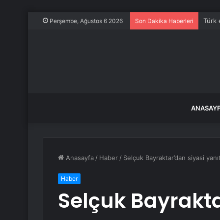
Türk 
Perşembe, Ağustos 6 2026
Son Dakika Haberleri
ANASAY
Anasayfa
/
Haber
/
Selçuk Bayraktar’dan siyasi yan
Haber
Selçuk Bayrakta