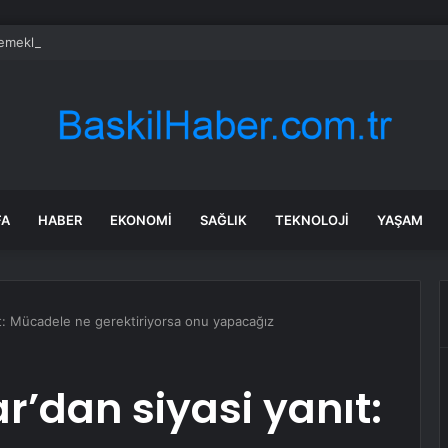
emeklisi çalışırken ölüyor
FA
HABER
EKONOMI
SAĞLIK
TEKNOLOJI
YAŞAM
ıt: Mücadele ne gerektiriyorsa onu yapacağız
r’dan siyasi yanıt: