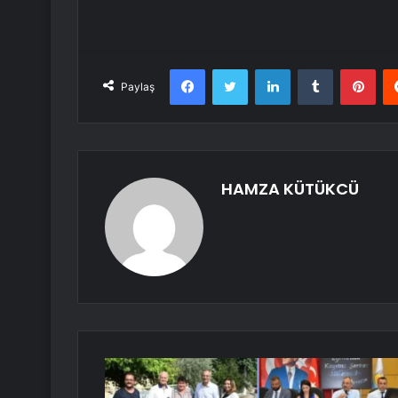
Facebook
Twitter
LinkedIn
Tumblr
Pint
Paylaş
HAMZA KÜTÜKCÜ