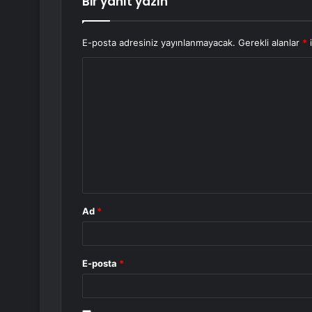
Bir yanıt yazın
E-posta adresiniz yayınlanmayacak.
Gerekli alanlar
*
i
Y
o
r
u
m
*
Ad
*
E-posta
*