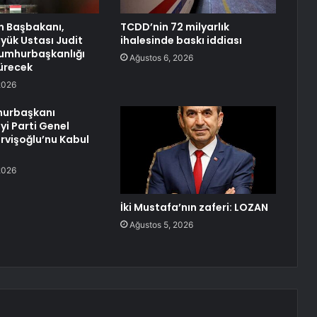
n Başbakanı,
TCDD’nin 72 milyarlık
yük Ustası Judit
ihalesinde baskı iddiası
umhurbaşkanlığı
Ağustos 6, 2026
türecek
2026
urbaşkanı
yi Parti Genel
rvişoğlu’nu Kabul
2026
İki Mustafa’nın zaferi: LOZAN
Ağustos 5, 2026