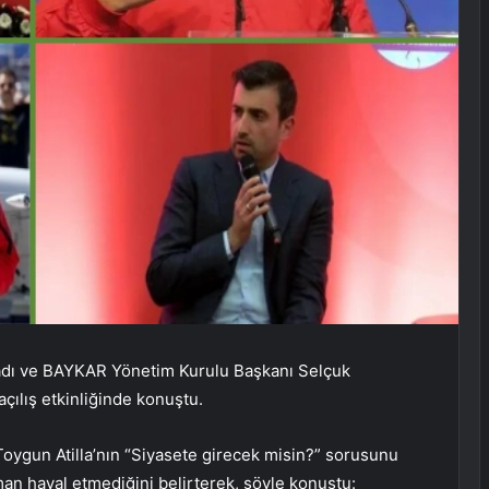
dı ve BAYKAR Yönetim Kurulu Başkanı Selçuk
çılış etkinliğinde konuştu.
Toygun Atilla’nın “Siyasete girecek misin?” sorusunu
aman hayal etmediğini belirterek, şöyle konuştu: