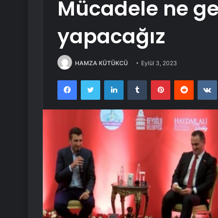
Mücadele ne ge
yapacağız
HAMZA KÜTÜKCÜ
Eylül 3, 2023
Facebook
Twitter
LinkedIn
Tumblr
Pinterest
Reddit