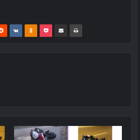
erest
Reddit
VKontakte
Odnoklassniki
Pocket
E-Posta ile paylaş
Yazdır