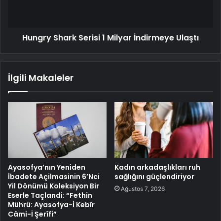
Hungry Shark Serisi 1 Milyar İndirmeye Ulaştı
İlgili Makaleler
Ayasofya’nın Yeniden
Kadın arkadaşlıkları ruh
İbadete Açilmasinin 6’Nci
sağlığını güçlendiriyor
Yil Dönümü Koleksiyon Bir
Ağustos 7, 2026
Eserle Taçlandi: “Fethin
Mührü: Ayasofya-İ Kebîr
Câmi-İ Şerîfi”