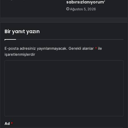
sabırsızlanıyorum’
Ağustos 5, 2026
Bir yanıt yazın
E-posta adresiniz yayınlanmayacak.
Gerekli alanlar
*
ile
işaretlenmişlerdir
Y
o
r
u
m
*
Ad
*