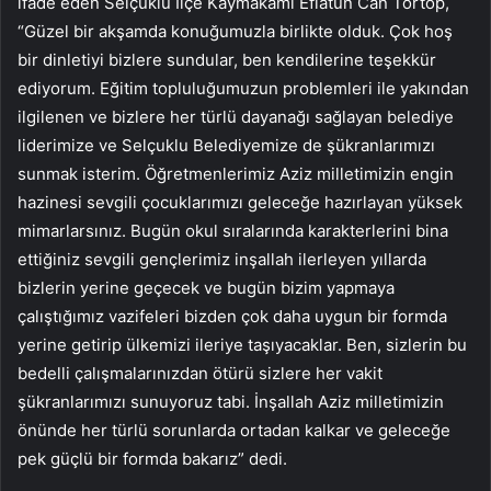
ifade eden Selçuklu İlçe Kaymakamı Eflatun Can Tortop,
“Güzel bir akşamda konuğumuzla birlikte olduk. Çok hoş
bir dinletiyi bizlere sundular, ben kendilerine teşekkür
ediyorum. Eğitim topluluğumuzun problemleri ile yakından
ilgilenen ve bizlere her türlü dayanağı sağlayan belediye
liderimize ve Selçuklu Belediyemize de şükranlarımızı
sunmak isterim. Öğretmenlerimiz Aziz milletimizin engin
hazinesi sevgili çocuklarımızı geleceğe hazırlayan yüksek
mimarlarsınız. Bugün okul sıralarında karakterlerini bina
ettiğiniz sevgili gençlerimiz inşallah ilerleyen yıllarda
bizlerin yerine geçecek ve bugün bizim yapmaya
çalıştığımız vazifeleri bizden çok daha uygun bir formda
yerine getirip ülkemizi ileriye taşıyacaklar. Ben, sizlerin bu
bedelli çalışmalarınızdan ötürü sizlere her vakit
şükranlarımızı sunuyoruz tabi. İnşallah Aziz milletimizin
önünde her türlü sorunlarda ortadan kalkar ve geleceğe
pek güçlü bir formda bakarız” dedi.