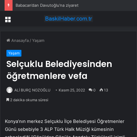
Babacan’dan Davutoğlu’na ziyaret
Menü
Anasayfa
/
Yaşam
Yaşam
Selçuklu Belediyesinden
öğretmenlere vefa
ALİ BURÇ NOZOĞLU
Kasım 25, 2022
0
13
2 dakika okuma süresi
Konya’nın merkez Selçuklu İlçe Belediyesi Öğretmenler
Günü sebebiyle 3 ALP Türk Halk Müziği kümesinin