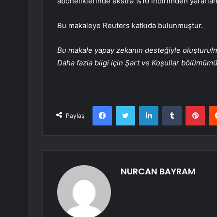
aboneliklerinde ekstra %10 indirimden yararlana
Bu makaleye Reuters katkıda bulunmuştur.
Bu makale yapay zekanın desteğiyle oluşturulmuş
Daha fazla bilgi için Şart ve Koşullar bölümüm
Facebook
Twitter
LinkedIn
Tumblr
Pint
Paylaş
NURCAN BAYRAM