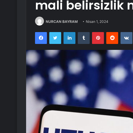
mali belirsizlik
NURCAN BAYRAM
Nisan 1, 2024
Facebook
Twitter
LinkedIn
Tumblr
Pinterest
Reddit