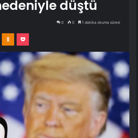
 nedeniyle düştü
0
0
1 dakika okuma süresi
VKontakte
Odnoklassniki
Pocket