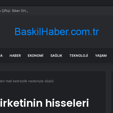
 Çiftçi: Siber Ortamda İşlenen Suçlara Karşı Taviz Vermeyeceğiz
FA
HABER
EKONOMI
SAĞLIK
TEKNOLOJI
YAŞAM
eri mali belirsizlik nedeniyle düştü
ketinin hisseleri