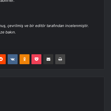
bilirler.
, çevrilmiş ve bir editör tarafından incelenmiştir.
üze bakın.
erest
Reddit
VKontakte
Odnoklassniki
Pocket
E-Posta ile paylaş
Yazdır