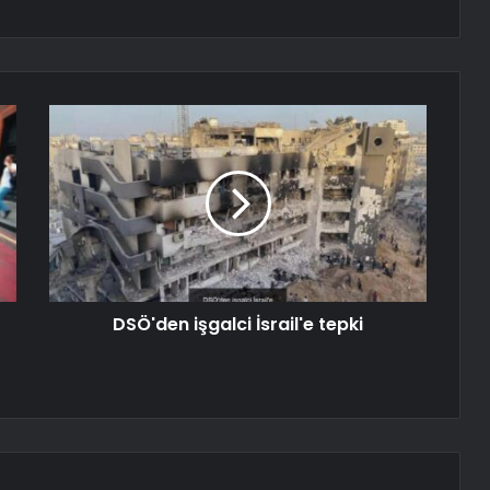
DSÖ'den işgalci İsrail'e tepki