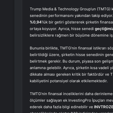
Trump Media & Technology Group’un (TMTG) karşı
senedinin performansını yakından takip ediyor.
%0,94
‘lük bir getiri göstererek şirketin finans
ortaya koyuyor. Ayrıca, hisse senedi
geçtiğimiz 
belirsizliklere rağmen bir büyüme dönemine işa
Bununla birlikte, TMTG’nin finansal istikrarı 
belirtildiği üzere, şirketin hisse senedinin gen
belirtmek gerekir. Bu durum, piyasa son gelişm
anlamına gelebilir. Ayrıca, şirketin kısa vadeli y
dikkate alması gereken kritik bir faktördür ve 
kabiliyetini potansiyel olarak etkilemektedir.
TMTG’nin finansal inceliklerini daha derinleme
ölçümler sağlayan ek InvestingPro İpuçları mev
ederek daha fazla bilgi edinebilir ve
INVTROZE