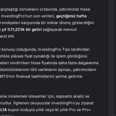
laştığı zorlukların ortasında, yatırımcılar hisse
 InvestingPro’nun son verileri,
geçtiğimiz hafta
al endişeleri karşısında bir miktar direnç gösterdiğini
yıl %11,22’lik bir getiri
sağlayarak mevcut
ret etti.
söz konusu olduğunda, InvestingPro Tips tarafından
ellikle yüksek fiyat oynaklığı ile işlem gördüğünü
eleri sindirirken hisse fiyatında daha fazla dalgalanma
ükümlülüklerinin likit varlıklarını aşması, yatırımcıların
TMTG’nin finansal taahhütlerini yerine getirme
sine incelemek isteyenler için, kapsamlı analiz ve
cuttur. İlgilenen okuyucular InvestingPro’yu ziyaret
L1A
kupon koduyla yıllık veya iki yıllık Pro ve Pro+