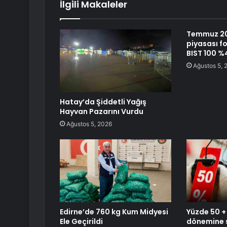
İlgili Makaleler
Temmuz 20
piyasası fo
BIST 100 %
Ağustos 5, 
Hatay’da Şiddetli Yağış
Hayvan Pazarını Vurdu
Ağustos 5, 2026
Edirne’de 760 kg Kum Midyesi
Yüzde 50 +
Ele Geçirildi
dönemine s