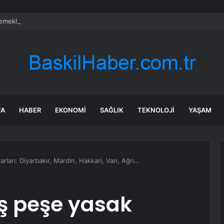
emeklisi çalışırken ölüyor
FA
HABER
EKONOMI
SAĞLIK
TEKNOLOJI
YAŞAM
arları: Diyarbakır, Mardin, Hakkari, Van, Ağrı…
eş peşe yasak