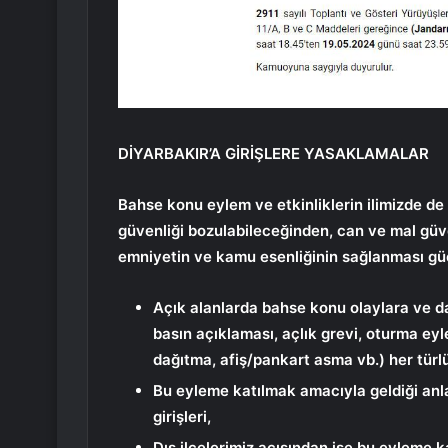
DİYARBAKIR’A GİRİŞLERE YASAKLAMALAR
Bahse konu eylem ve etkinliklerin ilimizde de
güvenliği bozulabileceğinden, can ve mal güve
emniyetin ve kamu esenliğinin sağlanması gü
Açık alanlarda bahse konu olaylara ve da
basın açıklaması, açlık grevi, oturma eyl
dağıtma, afiş/pankart asma vb.) her türl
Bu eyleme katılmak amacıyla geldiği anlaşı
girişleri,
Dış ilçelerimiz açısından ise bu eyleme 