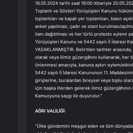
16.05.2024 tarihi saat 18:00 itibariyle 20.05.202
Toplantı ve Gösteri Yürüyüşleri Kanunu hüküm
toplantıları ve kapalı yer toplantıları, basın aç
anket yapılması, çadır ve stant kurulması/açılm
ilanı dağıtılması ve her türlü protesto eylemi şe
Yürüyüşleri Kanunu ve 5442 sayılı İl İdaresi K
YASAKLANMIŞTIR. Belirtilen tarihler arasında, 
olarak veya ilimiz güzergâhını kullanarak, her 
önlenmesi amacıyla, kanuna aykırı eylem/etkinl
5442 sayılı İl İdaresi Kanununun 11. Maddesinin
girişlerine, buralardan bireysel veya toplu olar
için başka illerden gelerek ilimiz güzergâhının
Kamuoyuna saygı ile duyurulur.”
AĞRI VALİLİĞİ:
“Ülke gündemini meşgul eden ve tüm dünyada ya