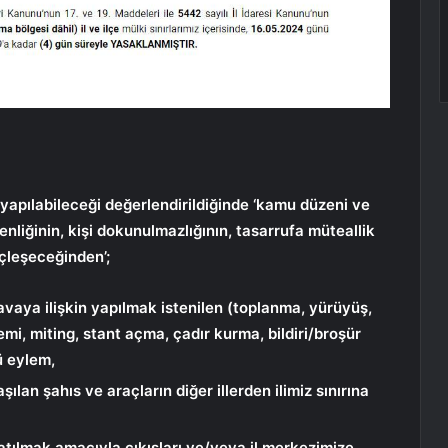
 yapılabileceği değerlendirildiğinde ‘kamu düzeni ve
nliğinin, kişi dokunulmazlığının, tasarrufa müteallik
çleşeceğinden’;
vaya ilişkin yapılmak istenilen (toplanma, yürüyüş,
emi, miting, stant açma, çadır kurma, bildiri/broşür
ü eylem,
lan şahıs ve araçların diğer illerden ilimiz sınırına
katılmak amacıyla çıkışları ve/veya il merkezimize