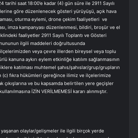
4 tarihi saat 18:00’e kadar (4) gün süre ile 2911 Sayılı
lerine göre düzenlenecek gösteri yürüyüşü, açık hava
ıklaması, oturma eylemi, drone çekim faaliyetleri ve
ası, imza kampanyası düzenlenmesi, bildiri, broşür ve el
klindeki faaliyetler 2911 Sayılı Toplantı ve Gösteri
anununun ilgili maddeleri doğrultusunda
ilçelerimizden veya çevre illerden bireysel veya toplu
türlü kanuna aykırı eylem etkinliğe katılım sağlanmasının
iklere katılması muhtemel şahıs/şahıslar/grup/grupların
 (c) fıkra hükümleri gereğince ilimiz ve ilçelerimize
ak çıkışlarına ve bu kapsamda belirtilen yere geçişler
 kullanılmasına İZİN VERİLMEMESİ kararı alınmıştır.
şanan olaylar/gelişmeler ile ilgili birçok yerde