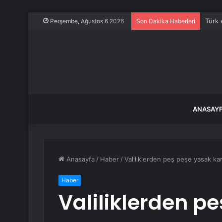
Türk 
Perşembe, Ağustos 6 2026
Son Dakika Haberleri
ANASAY
Anasayfa
/
Haber
/
Valiliklerden peş peşe yasak kar
Haber
Valiliklerden p