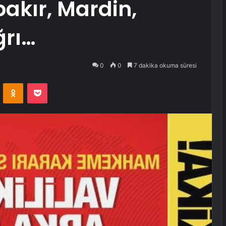
bakır, Mardin,
ğrı…
0
0
7 dakika okuma süresi
VKontakte
Odnoklassniki
Pocket