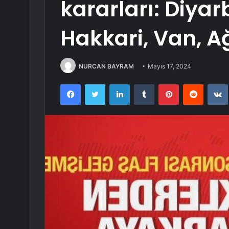
kararları: Diyar
Hakkari, Van, A
NURCAN BAYRAM
Mayıs 17, 2024
Facebook
Twitter
LinkedIn
Tumblr
Pinterest
Reddit