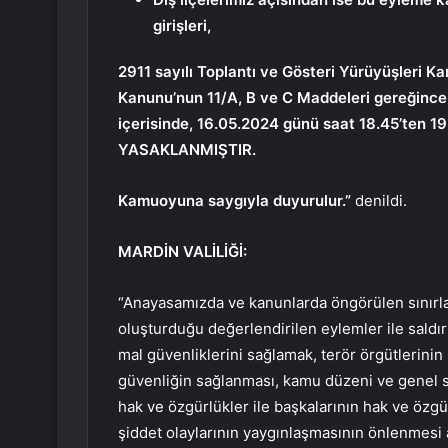
girişleri,
2911 sayılı Toplantı ve Gösteri Yürüyüşleri Kan
Kanunu’nun 11/A, B ve C Maddeleri gereğince (J
içerisinde, 16.05.2024 günü saat 18.45’ten 1
YASAKLANMIŞTIR.
Kamuoyuna saygıyla duyurulur.”
denildi.
MARDİN VALİLİĞİ:
“Anayasamızda ve kanunlarda öngörülen sınırla
oluşturduğu değerlendirilen eylemler ile saldı
mal güvenliklerini sağlamak, terör örgütlerinin
güvenliğin sağlanması, kamu düzeni ve genel s
hak ve özgürlükler ile başkalarının hak ve özgü
şiddet olaylarının yaygınlaşmasının önlenmesi am