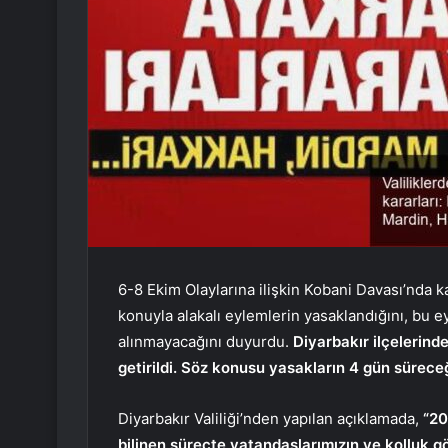
6-8 Ekim Olaylarına ilişkin Kobani Davası’nda ka
konuyla alakalı eylemlerin yasaklandığını, bu e
alınmayacağını duyurdu.
Diyarbakır ilçelerind
getirildi. Söz konusu yasakların 4 gün süreceği
Diyarbakır Valiliği’nden yapılan açıklamada,
“20
bilinen süreçte vatandaşlarımızın ve kolluk g