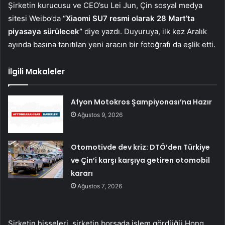
Şirketin kurucusu ve CEO’su Lei Jun, Çin sosyal medya
sitesi Weibo’da
“Xiaomi SU7 resmi olarak 28 Mart’ta
piyasaya sürülecek”
diye yazdı. Duyuruya, ilk kez Aralık
ayında basına tanıtılan yeni aracın bir fotoğrafı da eşlik etti.
İlgili Makaleler
Afyon Motokros Şampiyonası’na Hazır
Ağustos 9, 2026
Otomotivde dev kriz: DTÖ’den Türkiye
ve Çin’i karşı karşıya getiren otomobil
kararı
Ağustos 7, 2026
Şirketin hisseleri, şirketin borsada işlem gördüğü Hong