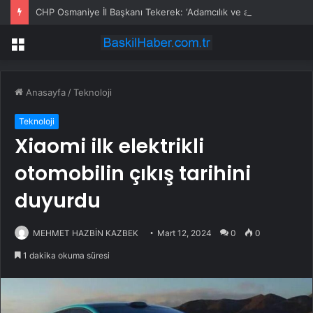
CHP Osmaniye İl Başkanı Tekerek: ‘Adamcılık ve ayrımcılık dönemi bitti’
Menü
Anasayfa
/
Teknoloji
Teknoloji
Xiaomi ilk elektrikli
otomobilin çıkış tarihini
duyurdu
MEHMET HAZBİN KAZBEK
Mart 12, 2024
0
0
1 dakika okuma süresi