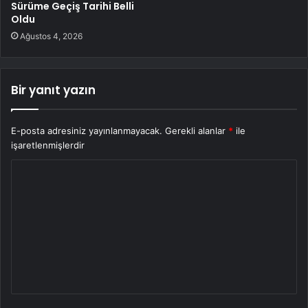
Sürüme Geçiş Tarihi Belli
Oldu
Ağustos 4, 2026
Bir yanıt yazın
E-posta adresiniz yayınlanmayacak.
Gerekli alanlar
*
ile
işaretlenmişlerdir
Y
o
r
u
m
*