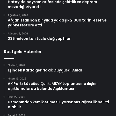
Hatay’da bayram arifesinde şehitlik ve deprem
mezarlığı ziyareti
Ağustos 9, 2026
Afganistan son bir yılda yaklaşık 2.000 tarihi eser ve
yapıyı restore etti
Ağustos 9, 2026
236 milyon ton tuzla dağ yaptılar
Rastgele Haberler
Nisan 5, 2026
Eşinden Karaciğer Nakli: Duygusal Anlar
Nisan 13, 2026
AK Parti Sözcüsü Çelik, MKYK toplantısına ilişkin
açıklamalarda bulundu Açıklaması
Ekim 22, 2025
Uzmanından kemik erimesi uyarısı: Sırt ağrısı ilk belirti
olabilir
Şubat 8, 2023