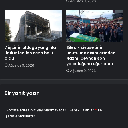
Ağustos 9, 2026
7 işçinin öldüğü yangınla
Bilecik siyasetinin
ilgili istenilen ceza belli
unutulmaz isimlerinden
oldu
Nazmi Ceyhan son
yolculuğuna uğurlandı
Ağustos 9, 2026
Ağustos 9, 2026
Bir yanıt yazın
E-posta adresiniz yayınlanmayacak.
Gerekli alanlar
*
ile
işaretlenmişlerdir
Y