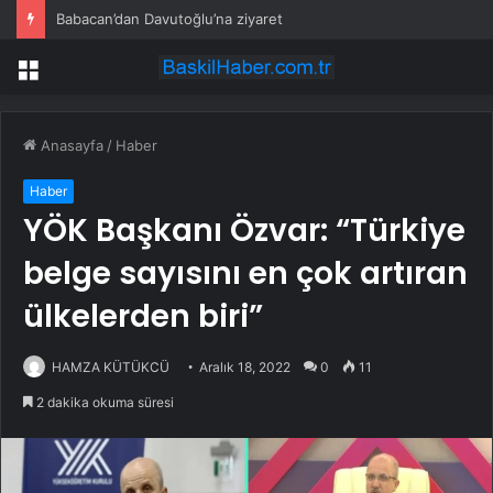
Babacan’dan Davutoğlu’na ziyaret
Menü
Anasayfa
/
Haber
Haber
YÖK Başkanı Özvar: “Türkiye
belge sayısını en çok artıran
ülkelerden biri”
HAMZA KÜTÜKCÜ
Aralık 18, 2022
0
11
2 dakika okuma süresi