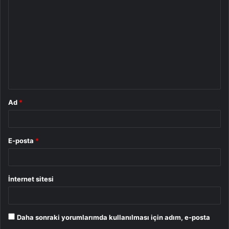
o
r
u
m
*
Ad
*
E-posta
*
İnternet sitesi
Daha sonraki yorumlarımda kullanılması için adım, e-posta