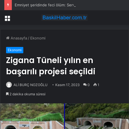
Emniyet şeridinde feci ölüm: Servis şoförüne midibüs çarptı
Menü
Anasayfa
/
Ekonomi
Ekonomi
Zigana Tüneli yılın en
başarılı projesi seçildi
ALİ BURÇ NOZOĞLU
Kasım 17, 2023
0
1
2 dakika okuma süresi