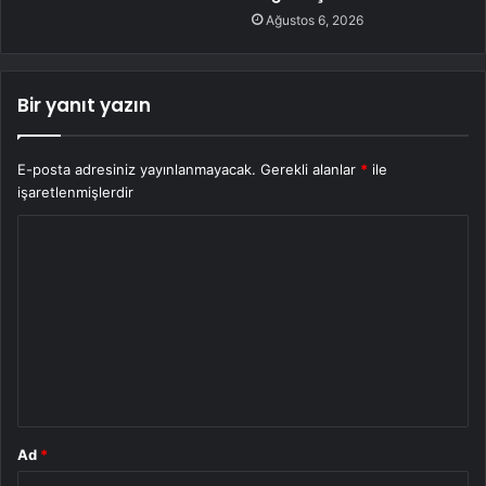
Ağustos 6, 2026
Bir yanıt yazın
E-posta adresiniz yayınlanmayacak.
Gerekli alanlar
*
ile
işaretlenmişlerdir
Y
o
r
u
m
*
Ad
*