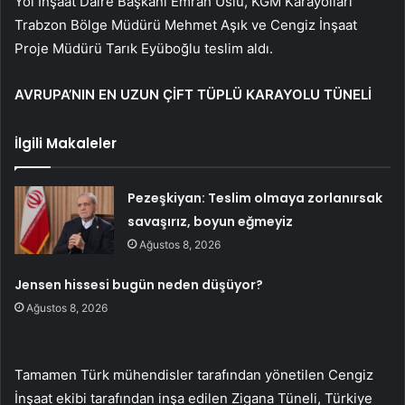
Yol İnşaat Daire Başkanı Emrah Uslu, KGM Karayolları
Trabzon Bölge Müdürü Mehmet Aşık ve Cengiz İnşaat
Proje Müdürü Tarık Eyüboğlu teslim aldı.
AVRUPA’NIN EN UZUN ÇİFT TÜPLÜ KARAYOLU TÜNELİ
İlgili Makaleler
Pezeşkiyan: Teslim olmaya zorlanırsak
savaşırız, boyun eğmeyiz
Ağustos 8, 2026
Jensen hissesi bugün neden düşüyor?
Ağustos 8, 2026
Tamamen Türk mühendisler tarafından yönetilen Cengiz
İnşaat ekibi tarafından inşa edilen Zigana Tüneli, Türkiye