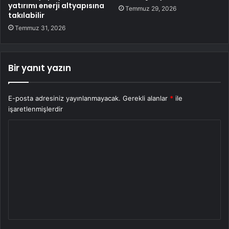
yatırımı enerji altyapısına
Temmuz 29, 2026
takılabilir
Temmuz 31, 2026
Bir yanıt yazın
E-posta adresiniz yayınlanmayacak.
Gerekli alanlar
*
ile
işaretlenmişlerdir
Y
o
r
u
m
*