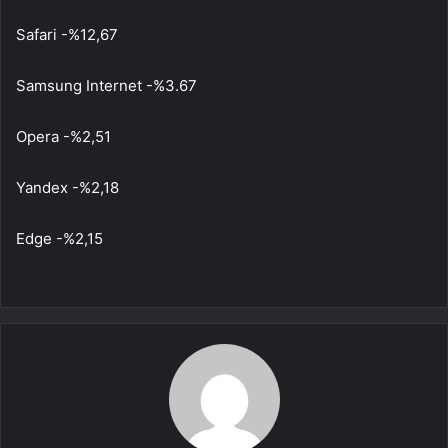
Safari -%12,67
Samsung Internet -%3.67
Opera -%2,51
Yandex -%2,18
Edge -%2,15