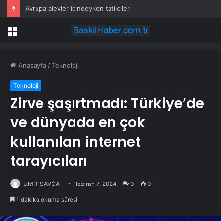
Avrupa alevler içindeyken tatilcilerin umursamazlığı tepki çekti
Menü
Anasayfa
/
Teknoloji
Teknoloji
Zirve şaşırtmadı: Türkiye’de
ve dünyada en çok
kullanılan internet
tarayıcıları
ÜMİT SAVĞA
Haziran 7, 2024
0
0
1 dakika okuma süresi